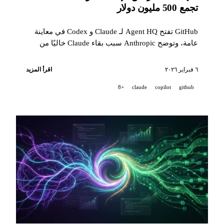
تجمع 500 مليون دولار
GitHub تفتح Agent HQ لـ Claude و Codex في معاينة
عامة، وتوضح Anthropic سبب بقاء Claude خاليًا من
الإعلانات، وتدمج Apple مجموعة أدوات Claude Agent
SDK في Xcode، وتطلق Mistral نموذج Voxtral
٦ فبراير ٢٠٢٦
اقرأ المزيد
Transcribe 2، وتجمع ElevenLabs مبلغ 500 مليون دولار
+8
claude
copilot
github
في السلسلة D.