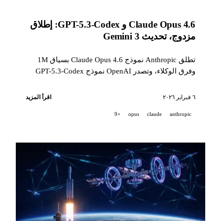
Claude Opus 4.6 و GPT-5.3-Codex: إطلاق
مزدوج، تحديث Gemini 3
تطلق Anthropic نموذج Claude Opus 4.6 بسياق 1M
وفرق الوكلاء، وتصدر OpenAI نموذج GPT-5.3-Codex
ومنصة Frontier، وتقوم Google بتحديث Gemini 3 من
أجل Super Bowl، وGitHub تقدم التعليقات المثبتة.
٦ فبراير ٢٠٢٦
اقرأ المزيد
+9
opus
claude
anthropic