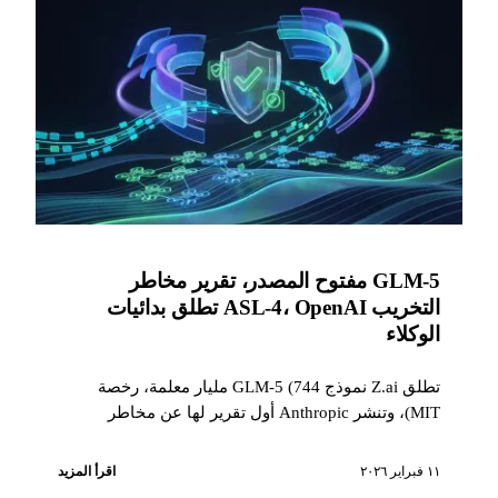
GLM-5 مفتوح المصدر، تقرير مخاطر
التخريب ASL-4، OpenAI تطلق بدائيات
الوكلاء
تطلق Z.ai نموذج GLM-5 (744 مليار معلمة، رخصة
MIT)، وتنشر Anthropic أول تقرير لها عن مخاطر
التخريب ASL-4، وتضيف OpenAI ضغطاً من جانب
الخادم وحاويات شبكية إلى واجهة برمجة التطبيقات
١١ فبراير ٢٠٢٦
اقرأ المزيد
الخاصة بها، وتكشف Kimi عن Agent Swarm، وتجمع