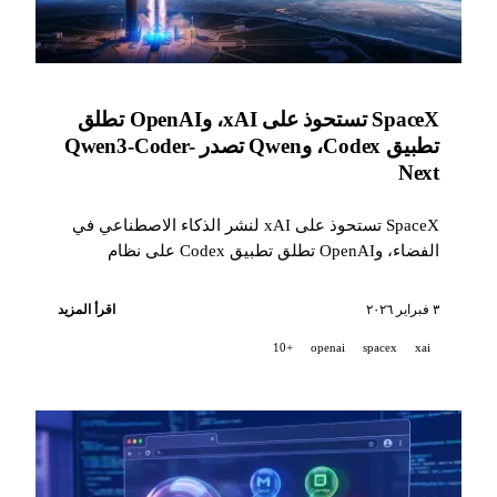
SpaceX تستحوذ على xAI، وOpenAI تطلق
تطبيق Codex، وQwen تصدر Qwen3-Coder-
Next
SpaceX تستحوذ على xAI لنشر الذكاء الاصطناعي في
الفضاء، وOpenAI تطلق تطبيق Codex على نظام
macOS، وQwen تصدر نموذج 80B لوكلاء البرمجة،
وAnthropic تتعاون مع معهد Allen وHHMI للبحث
٣ فبراير ٢٠٢٦
اقرأ المزيد
العلمي.
+10
openai
spacex
xai