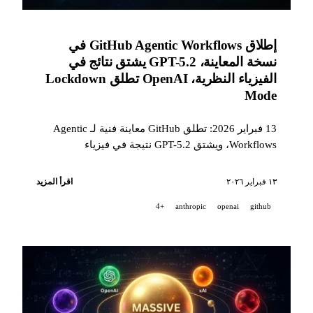
إطلاق GitHub Agentic Workflows في
نسخة المعاينة، GPT-5.2 يشتق نتائج في
الفيزياء النظرية، OpenAI تطلق Lockdown
Mode
13 فبراير 2026: تطلق GitHub معاينة فنية لـ Agentic
Workflows، ويشتق GPT-5.2 نتيجة في فيزياء
الجسيمات، وتقدم OpenAI وضع Lockdown Mode ضد
حقن الملقمات، وتستثمر Anthropic وGoogle في تعليم
١٣ فبراير ٢٠٢٦
اقرأ المزيد
الذكاء الاصطناعي.
+4
anthropic
openai
github