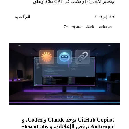
وتختبر OpenAI الإعلانات في ChatGPT، وتغلق
ElevenLabs الجولة D بقيمة 11 مليار دولار، ويصل GPT-
5.3-Codex إلى Copilot، وتطلق Mistral نموذج Voxtral
٩ فبراير ٢٠٢٦
اقرأ المزيد
Transcribe 2.
+7
openai
claude
anthropic
GitHub Copilot يوحد Claude و Codex، و
Anthropic ترفض الإعلانات، و ElevenLabs