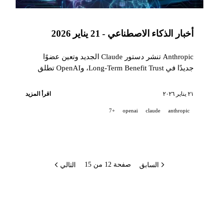
أخبار الذكاء الاصطناعي - 21 يناير 2026
Anthropic تنشر دستور Claude الجديد وتعين عضوًا
جديدًا في Long-Term Benefit Trust، وOpenAI تطلق
Education for Countries وتوقع العمر، وGoogle تطلق
اختبارات SAT مجانية وتحديثات Classroom، وManus
٢١ يناير ٢٠٢٦
اقرأ المزيد
تطلق App Publishing
+7
openai
claude
anthropic
السابق
التالي
صفحة 12 من 15