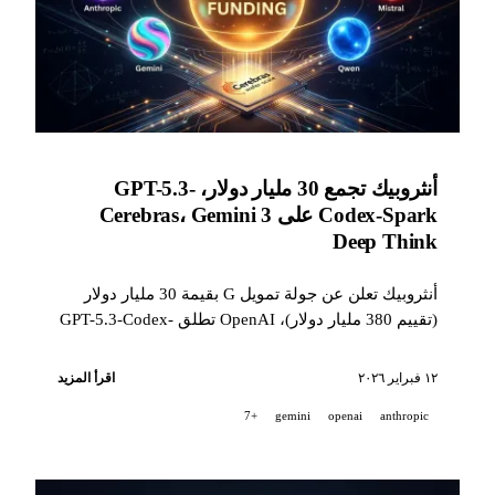
أنثروبيك تجمع 30 مليار دولار، GPT-5.3-
Codex-Spark على Cerebras، Gemini 3
Deep Think
أنثروبيك تعلن عن جولة تمويل G بقيمة 30 مليار دولار
(تقييم 380 مليار دولار)، OpenAI تطلق GPT-5.3-Codex-
Spark في الوقت الفعلي على Cerebras، Google تكشف
عن Gemini 3 Deep Think بأرقام قياسية في العلوم، و
١٢ فبراير ٢٠٢٦
اقرأ المزيد
xAI تعيد هيكلة فرقها مع Macrohard.
+7
gemini
openai
anthropic