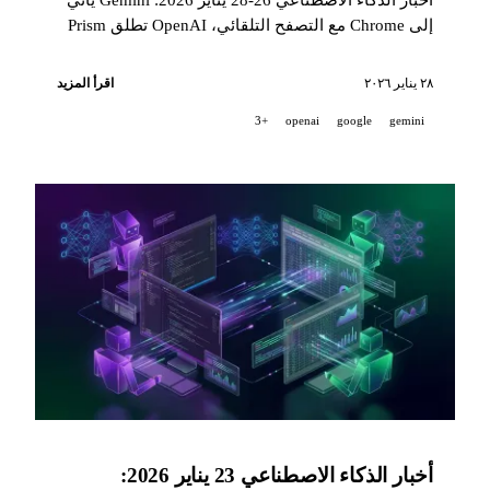
إلى Chrome مع التصفح التلقائي، OpenAI تطلق Prism
للعلماء، Claude يدمج أدوات تفاعلية، Anthropic تتعاون
مع حكومة المملكة المتحدة، Google AI Plus متاح في
٢٨ يناير ٢٠٢٦
اقرأ المزيد
الولايات المتحدة.
+3
openai
google
gemini
أخبار الذكاء الاصطناعي 23 يناير 2026: