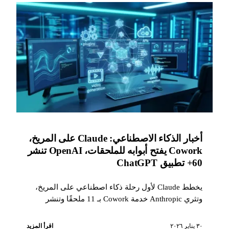
أخبار الذكاء الاصطناعي: Claude على المريخ،
Cowork يفتح أبوابه للملحقات، OpenAI تنشر
60+ تطبيق ChatGPT
يخطط Claude لأول رحلة ذكاء اصطناعي على المريخ،
وتثري Anthropic خدمة Cowork بـ 11 ملحقًا وتنشر
دراسة حول فقدان الاستقلالية، وتسرع OpenAI تطبيقات
ChatGPT، وتطلق xAI واجهة برمجة تطبيقات فيديو
٣٠ يناير ٢٠٢٦
اقرأ المزيد