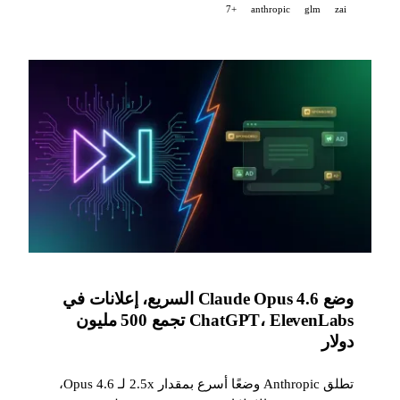
+7
anthropic
glm
zai
Runway مبلغ 315 مليون دولار.
وضع Claude Opus 4.6 السريع، إعلانات في
ChatGPT، ElevenLabs تجمع 500 مليون
دولار
تطلق Anthropic وضعًا أسرع بمقدار 2.5x لـ Opus 4.6،