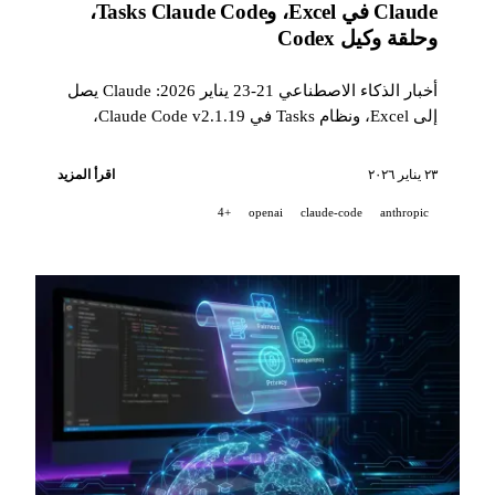
Claude في Excel، وTasks Claude Code،
وحلقة وكيل Codex
أخبار الذكاء الاصطناعي 21-23 يناير 2026: Claude يصل
إلى Excel، ونظام Tasks في Claude Code v2.1.19،
وبنية حلقة وكيل Codex، وPostgreSQL لـ 800 مليون
مستخدم لـ ChatGPT، وQwen3-TTS مفتوح المصدر،
٢٣ يناير ٢٠٢٦
اقرأ المزيد
وRunway Gen-4.5 Image to Video.
+4
openai
claude-code
anthropic