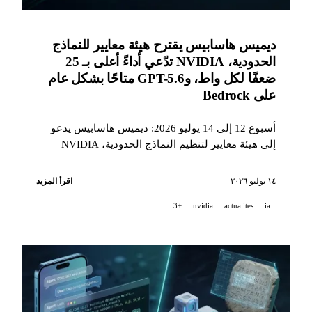
ديميس هاسابيس يقترح هيئة معايير للنماذج
الحدودية، NVIDIA تدّعي أداءً أعلى بـ 25
ضعفًا لكل واط، وGPT-5.6 متاحًا بشكل عام
على Bedrock
أسبوع 12 إلى 14 يوليو 2026: ديميس هاسابيس يدعو
إلى هيئة معايير لتنظيم النماذج الحدودية، NVIDIA
تحسب مكاسب الأداء لكل واط في Blackwell وتكشف
عن RL Autoresearch، وGPT-5.6 يصل إلى الإتاحة العامة
١٤ يوليو ٢٠٢٦
اقرأ المزيد
على Amazon Bedrock.
+3
nvidia
actualites
ia