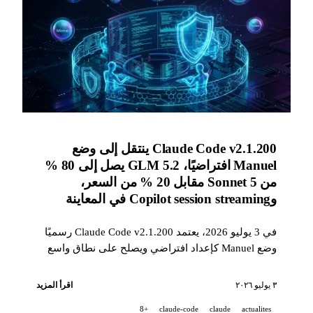
Claude Code v2.1.200 ينتقل إلى وضع
Manuel افتراضيًا، GLM 5.2 يصل إلى 80 %
من Sonnet 5 مقابل 20 % من السعر،
وCopilot session streaming في المعاينة
في 3 يوليو 2026، يعتمد Claude Code v2.1.200 رسميًا
وضع Manuel كإعداد افتراضي ويصلح على نطاق واسع
وكلاء الخلفية؛ تكشف Together AI أن GLM 5.2 يضاهي
Sonnet 5 مقابل خمس التكلفة؛ يفتح GitHub Copilot بث
٣ يوليو ٢٠٢٦
اقرأ المزيد
جلسات البث إلى SIEM؛ وتوسّع Anthropic Artifacts إلى
+8
claude-code
claude
actualites
خطتي Pro/Max وتضاعف حدود معدل API خمس مرات.