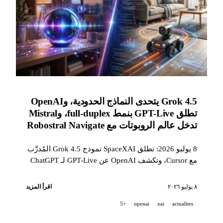
Grok 4.5 يتحدى النماذج الحدودية، وOpenAI
تطلق GPT-Live بنمط full-duplex، وMistral
تدخل عالم الروبوتات مع Robostral Navigate
8 يوليو 2026: تطلق SpaceXAI نموذج Grok 4.5 المُدرَّب
مع Cursor، وتكشف OpenAI عن GPT-Live لـ ChatGPT
Voice، وتطلق Mistral Robostral Navigate، أول نموذج
لها للملاحة الروبوتية (76,6% على R2R-CE).
٨ يوليو ٢٠٢٦
اقرأ المزيد
+5
openai
xai
actualites