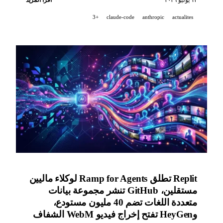
وGitHub Issue Fields يصل إلى التوافر العام، وHeyGen
+3
claude-code
anthropic
actualites
يطلق مهارة Motion-Graphics.
Replit تطلق Ramp for Agents لوكلاء ماليين
مستقلين، GitHub تنشر مجموعة بيانات
متعددة اللغات تضم 40 مليون مستودع،
وHeyGen تفتح إخراج فيديو WebM الشفاف