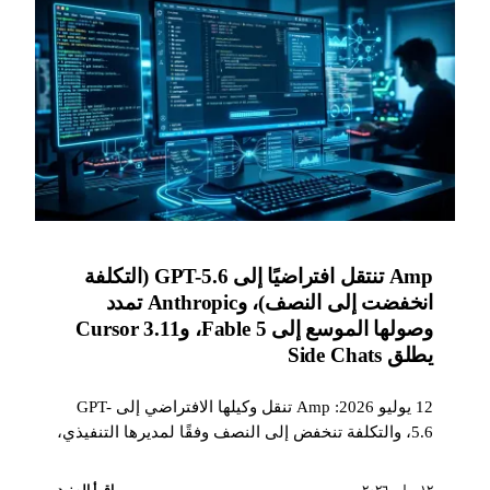
Amp تنتقل افتراضيًا إلى GPT-5.6 (التكلفة
انخفضت إلى النصف)، وAnthropic تمدد
وصولها الموسع إلى Fable 5، وCursor 3.11
يطلق Side Chats
12 يوليو 2026: Amp تنقل وكيلها الافتراضي إلى GPT-
5.6، والتكلفة تنخفض إلى النصف وفقًا لمديرها التنفيذي،
وAnthropic تمدد وصولها الموسع إلى Fable 5 وحدود
Claude Code، وCursor 3.11 يضيف Side Chats،
١٢ يوليو ٢٠٢٦
اقرأ المزيد