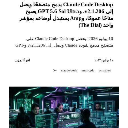
Claude Code Desktop يدمج متصفحًا ويصل
إلى v2.1.206، وGPT-5.6 Sol Ultra يصبح
متاحًا عمومًا، وAmp يستبدل أوضاعه بمؤشر
واحد (The Dial)
10 يوليو 2026: يحصل Claude Code Desktop على
متصفح مدمج يقوده Claude ويصل إلى v2.1.206، وGPT-
5.6 Sol Ultra يصبح متاحًا عمومًا مع ادعاء بإثبات رياضي
غير متحقق منه بشكل مستقل، وAmp يستبدل أوضاعه
١٠ يوليو ٢٠٢٦
اقرأ المزيد
المسماة بمؤشر منخفض/متوسط/عالٍ/فائق.
+5
claude-code
anthropic
actualites