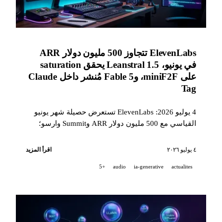
ElevenLabs تتجاوز 500 مليون دولار ARR
في يونيو، Leanstral 1.5 يحقق saturation
على miniF2F، وFable 5 مُنشر داخل Claude
Tag
4 يوليو 2026: ElevenLabs تستعرض حصيلة شهر يونيو
القياسي مع 500 مليون دولار ARR وSummit وارسو؛
وMistral تنشر Leanstral 1.5، وهو SOTA في التحقق
الصوري لـ Lean 4؛ وFable 5 ينضم إلى Claude Tag؛ كما
٤ يوليو ٢٠٢٦
اقرأ المزيد
يثبت باحثون من واترلو 2.3 مليون trace من Fable 5
+5
audio
ia-generative
actualites
داخل Qwen3-4B مع صفر هلوسة.