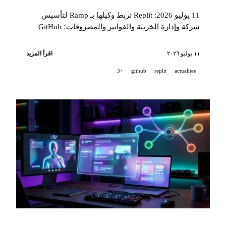
11 يوليو 2026: Replit تربط وكيلها بـ Ramp لتأسيس
شركة وإدارة الخزينة والفواتير والمصروفات؛ GitHub
تنشر مجموعة بيانات مفتوحة المصدر تضم أكثر من 40
مليون مستودع حول التوزيع اللغوي للبرمجيات؛
١١ يوليو ٢٠٢٦
اقرأ المزيد
وHeyGen تفتح إخراج فيديو WebM الشفاف عبر API
+3
github
replit
actualites
وCLI وMCP.