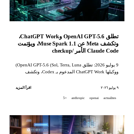
تطلق OpenAI GPT-5.6 وChatGPT Work،
وتكشف Meta عن Muse Spark 1.1، ويؤتمت
Claude Code الأمر /checkup
9 يوليو 2026: تطلق OpenAI GPT-5.6 (Sol, Terra, Luna)
ووكيلها ChatGPT Work المدعوم بـ Codex، وتكشف
Meta عن Muse Spark 1.1 وMeta Model API الخاصة
بها، كما يقدّم Claude Code v2.1.205 أمر الصيانة
٩ يوليو ٢٠٢٦
اقرأ المزيد
/checkup.
+5
anthropic
openai
actualites