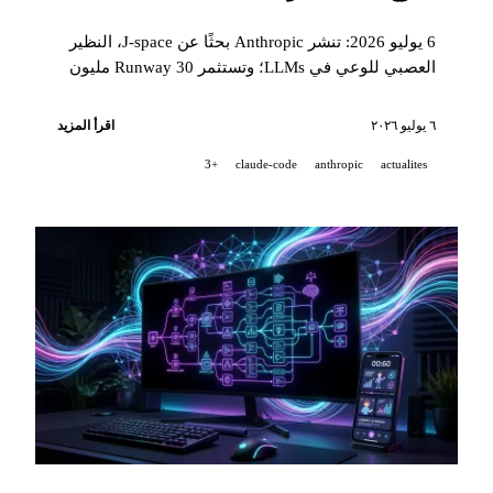
6 يوليو 2026: تنشر Anthropic بحثًا عن J-space، النظير
العصبي للوعي في LLMs؛ وتستثمر Runway 30 مليون
دولار أمريكي في باريس من أجل world models
وphysical AI؛ كما يوثّق Claude Code الأنواع الأربعة
٦ يوليو ٢٠٢٦
اقرأ المزيد
للحلقات الوكيلة مع 316 ألف مشاهدة.
+3
claude-code
anthropic
actualites