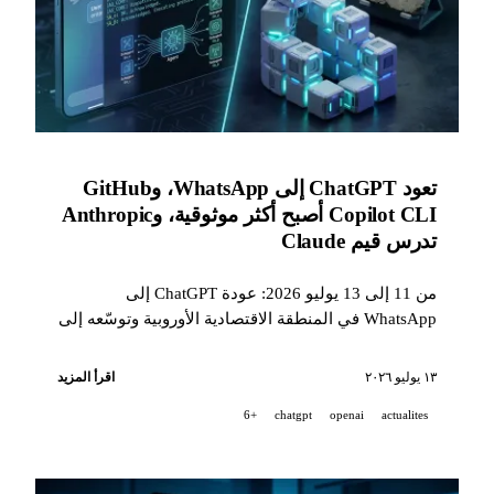
تعود ChatGPT إلى WhatsApp، وGitHub
Copilot CLI أصبح أكثر موثوقية، وAnthropic
تدرس قيم Claude
من 11 إلى 13 يوليو 2026: عودة ChatGPT إلى
WhatsApp في المنطقة الاقتصادية الأوروبية وتوسّعه إلى
Kakao وViber، وGitHub Copilot CLI أصبح أكثر
موثوقية، ودراسة من Anthropic حول القيم التي يعبّر
١٣ يوليو ٢٠٢٦
اقرأ المزيد
عنها Claude بحسب اللغات، إلى جانب أبحاث Ai2
+6
chatgpt
openai
actualites
وSakana AI حول الوكلاء الموثوقين والذكاء الجماعي
الفيزيائي.