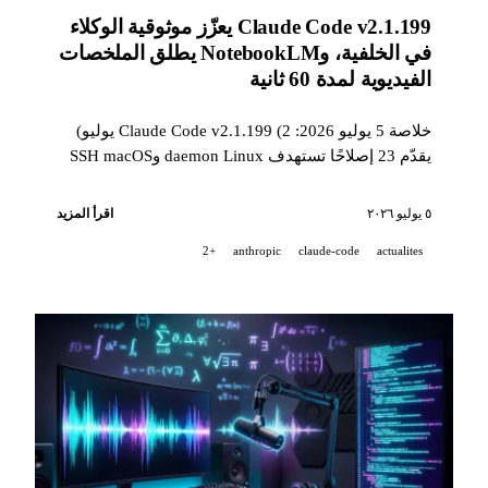
Claude Code v2.1.199 يعزّز موثوقية الوكلاء
في الخلفية، وNotebookLM يطلق الملخصات
الفيديوية لمدة 60 ثانية
خلاصة 5 يوليو 2026: Claude Code v2.1.199 (2 يوليو)
يقدّم 23 إصلاحًا تستهدف daemon Linux وSSH macOS
ومتانة الوكلاء الفرعيين؛ وNotebookLM (30 يونيو) يحوّل
تلقائيًا المستندات وملفات PDF إلى مقاطع فيديو تعليمية
٥ يوليو ٢٠٢٦
اقرأ المزيد
عمودية مدتها 60 ثانية.
+2
anthropic
claude-code
actualites