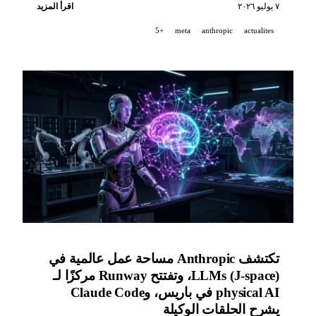
وGitHub تفتح تطبيق Copilot لجميع الخطط، كما يصل
٧ يوليو ٢٠٢٦
اقرأ المزيد
Claude Cowork إلى الهاتف المحمول والويب.
+5
meta
anthropic
actualites
تكتشف Anthropic مساحة عمل عالمية في
LLMs (J-space)، وتفتتح Runway مركزًا لـ
physical AI في باريس، وClaude Code
يشرح الحلقات الوكيلة