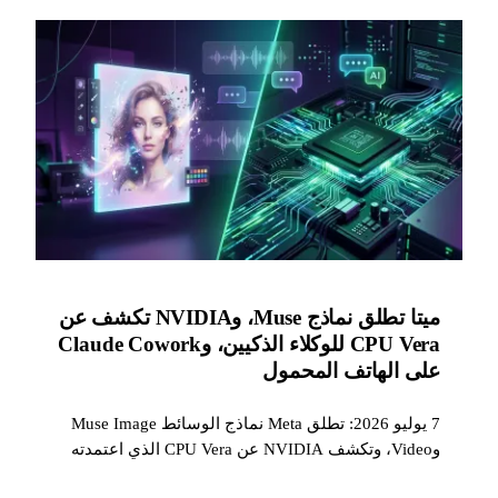
ميتا تطلق نماذج Muse، وNVIDIA تكشف عن
CPU Vera للوكلاء الذكيين، وClaude Cowork
على الهاتف المحمول
7 يوليو 2026: تطلق Meta نماذج الوسائط Muse Image
وVideo، وتكشف NVIDIA عن CPU Vera الذي اعتمدته
Perplexity مع تحسن قد يصل إلى 1.9 مرة في السرعة،