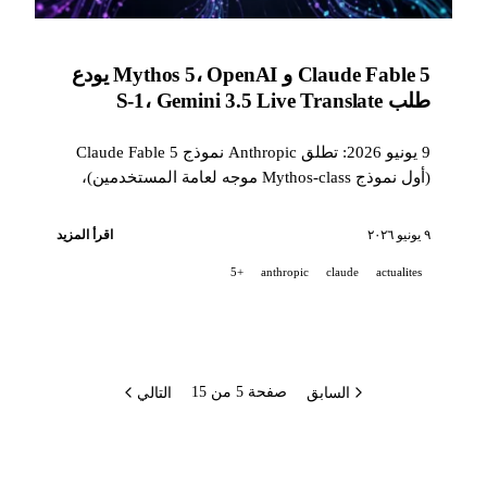
Claude Fable 5 و Mythos 5، OpenAI يودع
طلب S-1، Gemini 3.5 Live Translate
9 يونيو 2026: تطلق Anthropic نموذج Claude Fable 5
(أول نموذج Mythos-class موجه لعامة المستخدمين)،
وتتجاوز OpenAI عتبة الطرح العام الأولي مع S-1 سري،
وتطرح Google Gemini 3.5 Live Translate في أكثر من
٩ يونيو ٢٠٢٦
اقرأ المزيد
70 لغة، وتصدر Cohere أول نموذج برمجة مفتوح المصدر
+5
anthropic
claude
actualites
لها.
السابق
التالي
صفحة 5 من 15