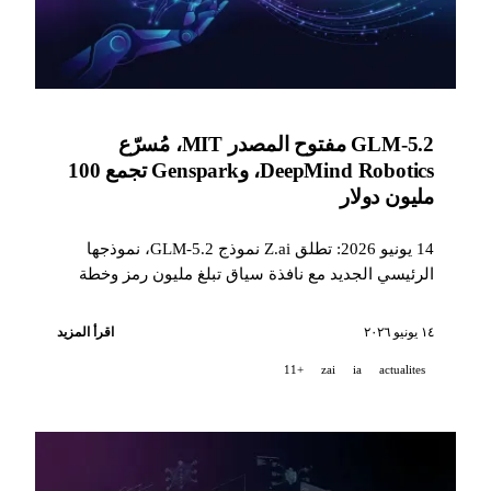
GLM-5.2 مفتوح المصدر MIT، مُسرّع
DeepMind Robotics، وGenspark تجمع 100
مليون دولار
14 يونيو 2026: تطلق Z.ai نموذج GLM-5.2، نموذجها
الرئيسي الجديد مع نافذة سياق تبلغ مليون رمز وخطة
إتاحة مفتوحة المصدر بموجب MIT، وتختار DeepMind
15 شركة ناشئة لمسرّع Robotics Accelerator الأوروبي،
١٤ يونيو ٢٠٢٦
اقرأ المزيد
وتصل Genspark إلى تقييم 2.6 مليار دولار، ويحصل
+11
zai
ia
actualites
NotebookLM على قدرات وكيلية، وتُحدث Suno ثورة في
فصل stems.