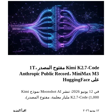
Kimi K2.7-Code مفتوح المصدر 1T،
Anthropic Public Record، MiniMax M3
على HuggingFace
في 12 يونيو 2026: تنشر Moonshot AI نموذج Kimi
K2.7-Code (1,000 مليار معلمة، مفتوح المصدر)،
وتكشف Anthropic عن استطلاعها الوطني الكبير حول
الرأي الأميركي تجاه الذكاء الاصطناعي، وتُنشر TCS
١٢ يونيو ٢٠٢٦
اقرأ المزيد