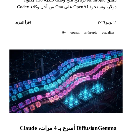
دولار، وتستحوذ OpenAI على Ona من أجل وكلاء Codex
دائمين، وتطرح GitHub Agentic Workflows في المعاينة
العامة، ويصبح Midjourney V8.1 النموذج الافتراضي.
١١ يونيو ٢٠٢٦
اقرأ المزيد
+6
openai
anthropic
actualites
DiffusionGemma أسرع بـ 4 مرات، Claude