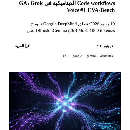
Code workflows الديناميكية في GA، Grok
Voice #1 EVA-Bench
10 يونيو 2026: تطلق Google DeepMind نموذج
DiffusionGemma (26B MoE، 1000 tokens/s على
H100)، وتحوّل Claude Code v2.1.172 workflows
الديناميكية إلى GA مع sub-agents递ursive حتى 5
١٠ يونيو ٢٠٢٦
اقرأ المزيد
مستويات، ويحقق Grok Voice Think Fast 1.0 الصدارة
+12
google
gemini
actualites
على حدود Pareto في EVA-Bench.