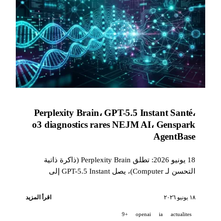
Perplexity Brain، GPT-5.5 Instant Santé،
o3 diagnostics rares NEJM AI، Genspark
AgentBase
18 يونيو 2026: تطلق Perplexity Brain (ذاكرة ذاتية
التحسن لـ Computer)، يصل GPT-5.5 Instant إلى
المستوى المتقدم في الصحة للمستخدمين المجانيين،
ويساهم o3 في 18 تشخيصًا للأطفال في NEJM AI،
١٨ يونيو ٢٠٢٦
اقرأ المزيد
وتطلق Genspark AgentBase في المعاينة.
+9
openai
ia
actualites