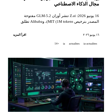
مجال الذكاء الاصطناعي
16 يونيو 2026: Z.ai تنشر أوزان GLM-5.2 مفتوحة
المصدر بترخيص MIT (1M tokens)، وAlibaba تطلق
Qwen-Robot Suite (3 نماذج روبوتية)، وNVIDIA
Blackwell تفوز بجميع معايير MLPerf Training 6.0،
١٦ يونيو ٢٠٢٦
اقرأ المزيد
وGitHub Code Quality ينتقل إلى GA مدفوع في 20
+14
ia
actualites
ia-actualites
يوليو.