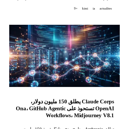
Claude على 50,000 موظف، وتفتح MiniMax M3 أوزانها
+9
kimi
ia
actualites
مع نقطة نهاية GPU مجانية من NVIDIA.
Claude Corps يطلق 150 مليون دولار،
OpenAI تستحوذ على Ona، GitHub Agentic
Workflows، Midjourney V8.1
تطلق Anthropic برنامج منح وطنيًا بقيمة 150 مليون