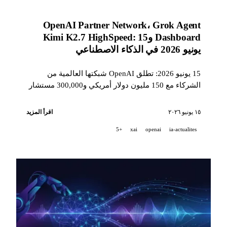
OpenAI Partner Network، Grok Agent
Dashboard وKimi K2.7 HighSpeed: 15
يونيو 2026 في الذكاء الاصطناعي
15 يونيو 2026: تطلق OpenAI شبكتها العالمية من
الشركاء مع 150 مليون دولار أمريكي و300,000 مستشار
مستهدف، وتطرح xAI لوحة تحكم متعددة الوكلاء وتدمج
Grok في Warp، وتسرّع Kimi نموذجها مفتوح المصدر
١٥ يونيو ٢٠٢٦
اقرأ المزيد
حتى 6 أضعاف، وتقدم Pika Director's Suite وتفتح
+5
xai
openai
ia-actualites
ElevenLabs Music v2 عبر API.