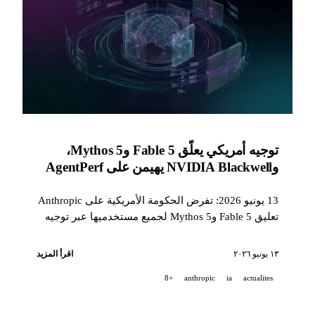
توجيه أمريكي يعلّق Fable 5 وMythos 5،
وNVIDIA Blackwell يهيمن على AgentPerf
13 يونيو 2026: تفرض الحكومة الأمريكية على Anthropic
تعليق Fable 5 وMythos 5 لجميع مستخدميها عبر توجيه
للتحكم في الصادرات، وتُظهر NVIDIA Blackwell قدرةً
أعلى بـ 20 مرة في عدد الوكلاء لكل ميغاواط على
١٣ يونيو ٢٠٢٦
اقرأ المزيد
AgentPerf، كما توسّع GitHub تطبيق Copilot ليشمل
+8
anthropic
ia
actualites
جميع الخطط المدفوعة.