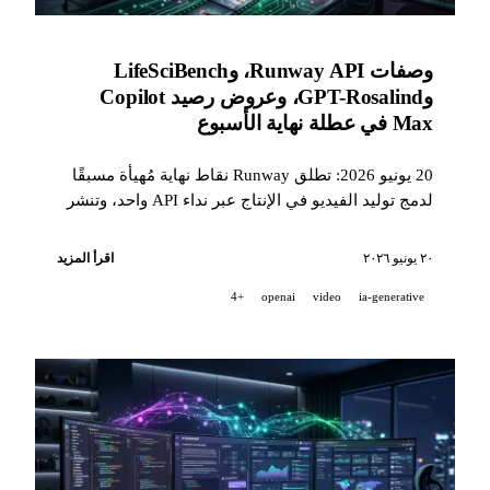
وصفات Runway API، وLifeSciBench
وGPT-Rosalind، وعروض رصيد Copilot
Max في عطلة نهاية الأسبوع
20 يونيو 2026: تطلق Runway نقاط نهاية مُهيأة مسبقًا
لدمج توليد الفيديو في الإنتاج عبر نداء API واحد، وتنشر
OpenAI ‏LifeSciBench (750 مهمة على مستوى
الدكتوراه) وتقدّم GPT-Rosalind مع معدل نجاح 36,1%،
٢٠ يونيو ٢٠٢٦
اقرأ المزيد
وتوزّع Copilot Max رصيدًا بقيمة 200 دولار هذا الأسبوع.
+4
openai
video
ia-generative