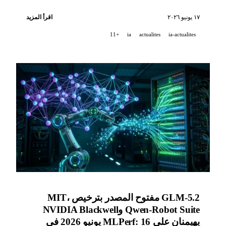
ARD المفتوحة، وGoogle Home Speaker Gemini بسعر
99.99 دولارًا أمريكيًا، وGrok 4.3 على Amazon Bedrock،
١٧ يونيو ٢٠٢٦
اقرأ المزيد
وكيميائي الذكاء الاصطناعي GPT-5.4.
+11
ia
actualites
ia-actualites
GLM-5.2 مفتوح المصدر بترخيص MIT،
Qwen-Robot Suite وNVIDIA Blackwell
يهيمنان على MLPerf: 16 يونيو 2026 في