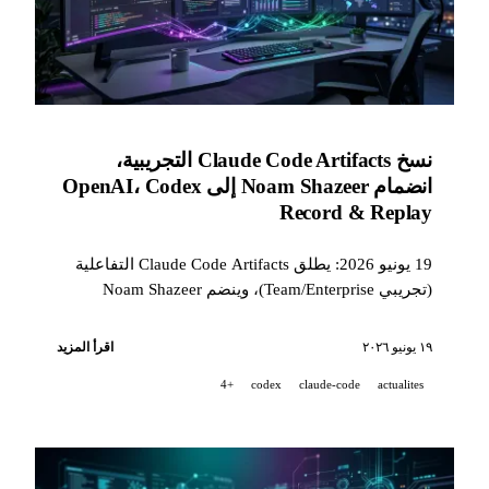
نسخ Claude Code Artifacts التجريبية،
انضمام Noam Shazeer إلى OpenAI، Codex
Record & Replay
19 يونيو 2026: يطلق Claude Code Artifacts التفاعلية
(تجريبي Team/Enterprise)، وينضم Noam Shazeer
(المؤلف المشارك لـ Transformer) إلى OpenAI،
ويؤتمت Codex Record & Replay سير العمل عبر
١٩ يونيو ٢٠٢٦
اقرأ المزيد
العرض التوضيحي، بينما تكشف Midjourney Medical
+4
codex
claude-code
actualites
عن ماسح بالموجات فوق الصوتية.