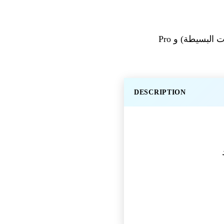
— أصبحت Gemini CLI أكثر ذكاءً مع التوجيه التلقائي بين Flash (الاستعلامات البسيطة) و Pro
DESCRIPTION