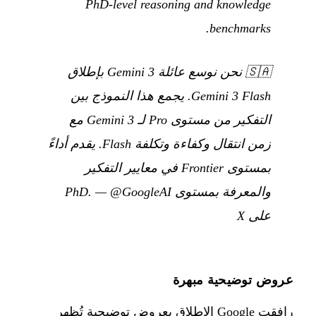
PhD-level reasoning and knowledge
benchmarks.
🇸🇦
نحن نوسع عائلة Gemini 3 بإطلاق
Gemini 3 Flash. يجمع هذا النموذج بين
التفكير من مستوى Pro لـ Gemini 3 مع
زمن انتقال وكفاءة وتكلفة Flash. يقدم أداءً
بمستوى Frontier في معايير التفكير
والمعرفة بمستوى PhD.
@GoogleAI
—
على X
عروض توضيحية مبهرة
رافقت Google الإطلاق بعروض توضيحية تُظهر