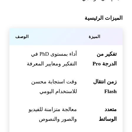
الميزات الرئيسية
الميزة
الوصف
تفكير من
أداء بمستوى PhD في
الدرجة Pro
التفكير ومعايير المعرفة
زمن انتقال
وقت استجابة محسن
Flash
للاستخدام اليومي
متعدد
معالجة متزامنة للفيديو
الوسائط
والصور والنصوص