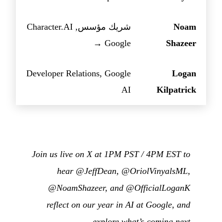
Noam
شريك مؤسس, Character.AI
→ Google
Shazeer
Developer Relations, Google
Logan
AI
Kilpatrick
Join us live on X at 1PM PST / 4PM EST to
hear @JeffDean, @OriolVinyalsML,
@NoamShazeer, and @OfficialLoganK
reflect on our year in AI at Google, and
explore what’s coming next.