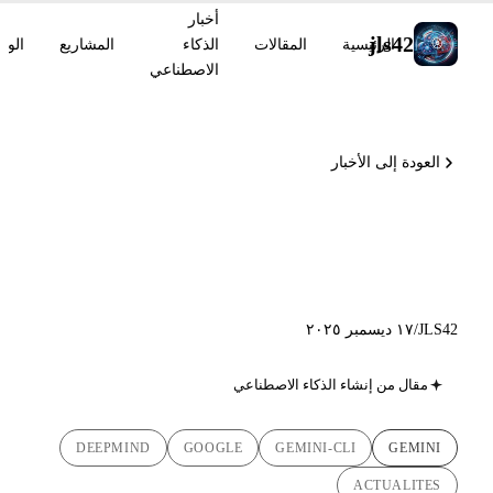
أخبار
jls42
الرئيسية
المقالات
الذكاء
المشاريع
الوس
الاصطناعي
العودة إلى الأخبار
Gemini 3 Flash: الأسبوع الذي
غير قواعد اللعبة
JLS42
/
١٧ ديسمبر ٢٠٢٥
مقال من إنشاء الذكاء الاصطناعي
DEEPMIND
GOOGLE
GEMINI-CLI
GEMINI
ACTUALITES