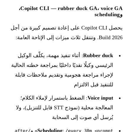
Copilot CLI — rubber duck GA، voice GA،
وscheduling
يحصل Copilot CLI على إعادة تصميم كبيرة من أجل
Build 2026. وتنتقل ثلاث ميزات إلى الإتاحة العامة:
Rubber duck
: أثناء تنفيذ مهمة، يكلّف الوكيل
الرئيسي وكيلًا نقديًا داخليًا بمراجعة خطته الحالية
لإجراء مراجعة هجومية وتقديم ملاحظات قابلة
للتنفيذ قبل الالتزام
Voice input
: الضغط باستمرار لإملاء الكلام؛
المعالجة محلية (نموذج STT قابل للتنزيل)، ولا
يُرسل أي صوت إلى السحابة
:
Scheduling
و
/after
/every 30m <prompt>