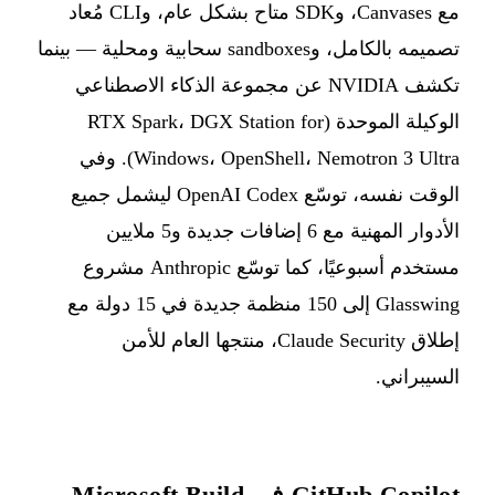
مع Canvases، وSDK متاح بشكل عام، وCLI مُعاد
تصميمه بالكامل، وsandboxes سحابية ومحلية — بينما
تكشف NVIDIA عن مجموعة الذكاء الاصطناعي
الوكيلة الموحدة (RTX Spark، DGX Station for
Windows، OpenShell، Nemotron 3 Ultra). وفي
الوقت نفسه، توسّع OpenAI Codex ليشمل جميع
الأدوار المهنية مع 6 إضافات جديدة و5 ملايين
مستخدم أسبوعيًا، كما توسّع Anthropic مشروع
Glasswing إلى 150 منظمة جديدة في 15 دولة مع
إطلاق Claude Security، منتجها العام للأمن
السيبراني.
GitHub Copilot في Microsoft Build