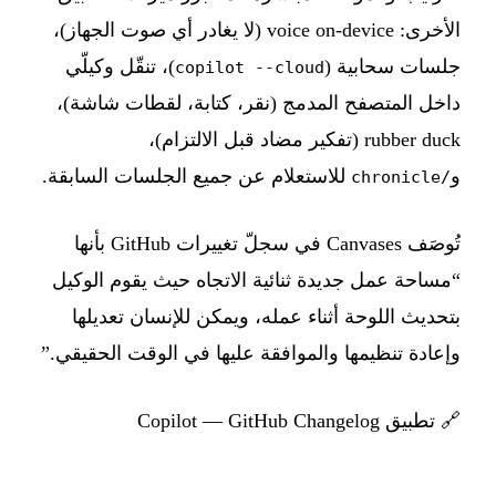
الأخرى: voice on-device (لا يغادر أي صوت الجهاز)،
جلسات سحابية (
)، تنقّل وكيلّي
copilot --cloud
داخل المتصفح المدمج (نقر، كتابة، لقطات شاشة)،
rubber duck (تفكير مضاد قبل الالتزام)،
و
للاستعلام عن جميع الجلسات السابقة.
/chronicle
تُوصَف Canvases في سجلّ تغييرات GitHub بأنها
“مساحة عمل جديدة ثنائية الاتجاه حيث يقوم الوكيل
بتحديث اللوحة أثناء عمله، ويمكن للإنسان تعديلها
وإعادة تنظيمها والموافقة عليها في الوقت الحقيقي.”
🔗
تطبيق Copilot — GitHub Changelog