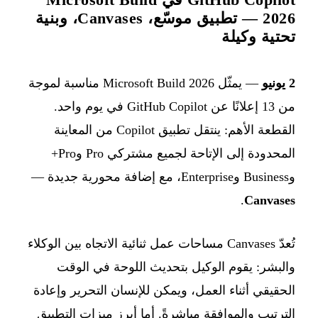
2026 — تطبيق موسّع، Canvases، وبنية
تحتية وكيلة
2 يونيو
— يمثّل Microsoft Build 2026 مناسبة لموجة
من 13 إعلانًا عن GitHub Copilot في يوم واحد.
القطعة الأهم: ينتقل تطبيق Copilot من المعاينة
المحدودة إلى الإتاحة لجميع مشتركي Pro وPro+
وBusiness وEnterprise، مع إضافة محورية جديدة —
.
Canvases
تُعدّ Canvases مساحات عمل ثنائية الاتجاه بين الوكلاء
والبشر: يقوم الوكيل بتحديث اللوحة في الوقت
الحقيقي أثناء العمل، ويمكن للإنسان التحرير وإعادة
الترتيب والموافقة مباشرةً. أما أبرز ميزات التطبيق