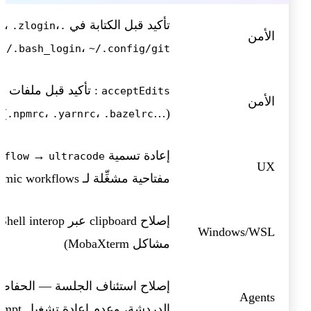
تأكيد قبل الكتابة في
،
،
.zlogin
.zshenv
الأمن
،
.bash_login
~/.config/git/
: تأ
acceptEdits
الأمن
(
،
،
…)
.npmrc
.yarnrc
.bazelrc
إعادة تسمية
→
kflow
ultracode
UX
مفتاحية مشغِّلة لـ dynamic workflows
Windows/WSL
مشاكل MobaXterm)
إصلاح استئناف الجلسة — الحفا
Agents
الدردشة، وعدم إعادة تشغيل prompt