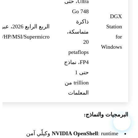
Ultra، حتى
748 Go
DGX
ذاكرة
Station
الربع الرابع 2026، عبر
متماسكة،
/HP/MSI/Supermicro
for
20
Windows
petaflops
FP4، نماذج
حتى 1
trillion من
المعلمات
البرمجيات والنماذج:
NVIDIA OpenShell
: runtime وكيلّي آمن