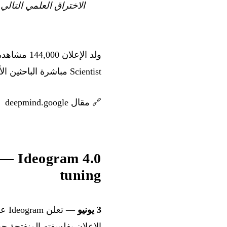
الاختراق العلمي التالي.
Scientist مباشرة الباحثين الأفراد الذين لا يملكون موارد فريق كبير.
🔗
مقال deepmind.google
tuning
3 يونيو
— تعلن Ideogram عن
الإعلان بفلسفته المنفتحة جذر