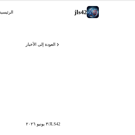
jls42
الرئيسية
العودة إلى الأخبار
على Windows، Stargate Michigan
JLS42
/
٣ يونيو ٢٠٢٦