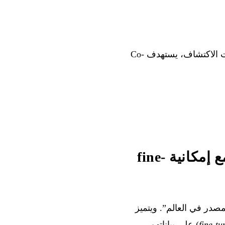
ولد الإعلان 144,000 مشاهدة على X. وفي سياق قطاع علمي يتعرض لضغط لتسريع دورات الاكتشاف، يستهدف Co-
Ideogram 4.0 — أوزان مفتوحة المصدر قابلة للتنزيل، مع إمكانية fine-
مصدر في العالم”. ويتميز
fine-tu
) على بياناتهم