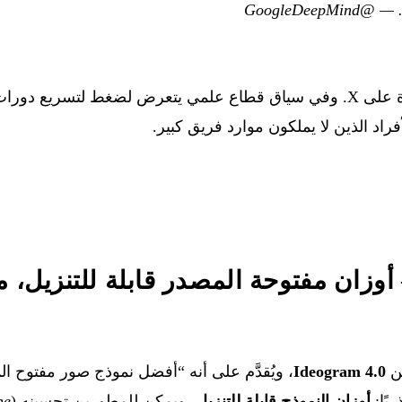
@GoogleDeepMind
—
Ideogram 4.0
، ويُقدَّم على أنه “أفضل نموذج صور مفتوح ال
يًا:
أوزان النموذج قابلة للتنزيل
، ويمكن للمطورين تحسينه (
ne