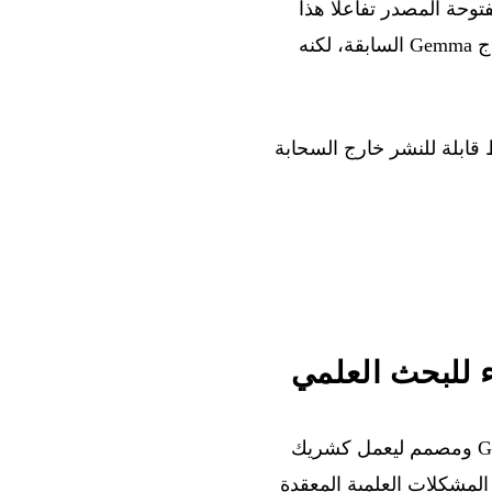
لمفتوحة المصدر تفاعلًا هذا
الأسبوع. وبإعادة نشره من Google DeepMind، يندرج Gemma 4 12B ضمن استمرارية نماذج Gemma السابقة، لكنه
 قابلة للنشر خارج السحابة
، وهو نظام متعدد الوكلاء مبني على Gemini ومصمم ليعمل كشريك
لمشكلات العلمية المعقدة