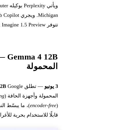
تتوفر Grok Imagine 1.5 Preview عبر API وتصل أصوات Grok إلى Vapi.
12B
المحمولة
3 يونيو
— تطلق Google ‏
12B
المحمولة وأجهزة الحافة (
ng
(
encoder-free
)، ما يبسّط ال
قابلًا للاستخدام بحرية للأغرا