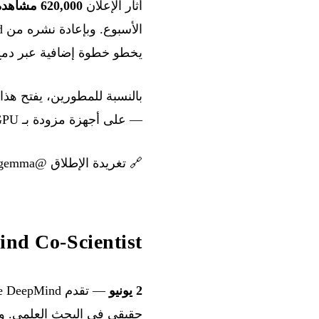
أثار الإعلان
620,000 مشاهدة و5,000 إعجاب
يخطو خطوة إضافية عبر دمج
بالنسبة للمطورين، يفتح هذا 
— على أجهزة مزودة بـ GPU للاستهلاك العام، ومن دون اشتراك API.
🔗
تغريدة الإطلاق @googlegemma
Google DeepMind Co-Scientist — شر
2 يونيو
— تقدم Google DeepMind ‏
حقيقي في البحث العلمي. و