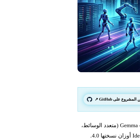
لمشروع على GitHub ↗
في 3 يونيو 2026 تتكدس موجة من الإعلانات المفتوحة المصدر المهمة: تنشر Google ‏Gemma 4 12B‏ (متعدد الوسائط،
edge، Apache 2.0) وتطلق Co-Scientist، نظامها متعدد الوكلاء للبحث العلمي. تطرح Ideogram أوزان نسختها 4.0.