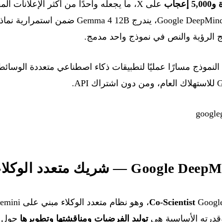
على X، ما يجعله واحدًا من أكثر الإعلانات ا
 الرؤية والنص في نموذج واحد مدمج.
النموذج مسارًا عمليًا لتطبيقات ذكاء اصطناعي متعددة الوسائط
يك متعدد الوكلاء للبحث العلمي
Co-Scientist
قدرته الأساسية هي
توليد الفرضيات ومناقشتها وتطويرها
حول ا