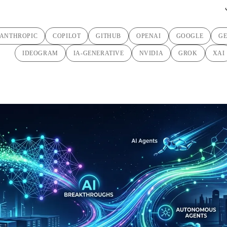
ANTHROPIC
COPILOT
GITHUB
OPENAI
GOOGLE
GE
IDEOGRAM
IA-GENERATIVE
NVIDIA
GROK
XAI