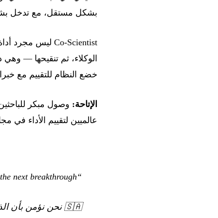
بشكل مستقل، مع تدخل بش
Co-Scientist ليس 
الوكلاء، ثم تنقيحها — وهي 
خضع النظام للتقييم مع خبر
الإتاحة:
وصول مبكر للباحثين 
عالميين لتقييم الأداء في مج
“We believe AI can be a dedicated research partner to help discover the next breakthrough.”
🇸🇦
نحن نؤمن بأن ال