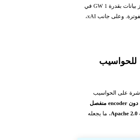
ويأتي Perplexity بوكيله Personal Computer إلى Windows. وتفتتح OpenAI ‏The Barn، مركز بيانات بقدرة 1 GW في
Michigan. ويجري GitHub Copilot تحديثًا ضخمًا يمتد إلى VS Code وJetBrains وEclipse والفوترة. وعلى جانب xAI،
ئط للحواسيب
اشرة على الحواسيب
encode منفصل
Ap
، ما يجعله