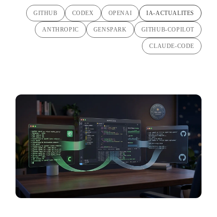
GITHUB
CODEX
OPENAI
IA-ACTUALITES
ANTHROPIC
GENSPARK
GITHUB-COPILOT
CLAUDE-CODE