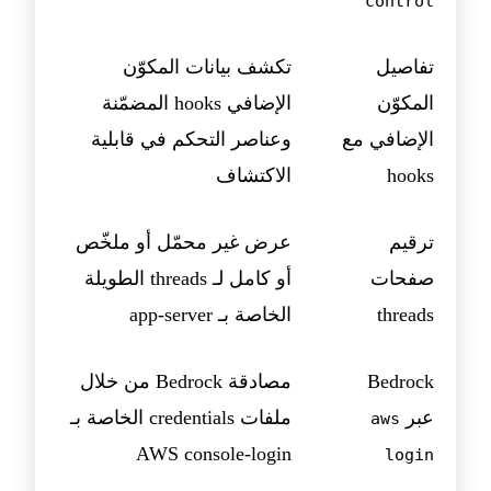
control
تفاصيل
تكشف بيانات المكوّن
المكوّن
الإضافي hooks المضمّنة
الإضافي مع
وعناصر التحكم في قابلية
hooks
الاكتشاف
ترقيم
عرض غير محمّل أو ملخّص
صفحات
أو كامل لـ threads الطويلة
threads
الخاصة بـ app-server
Bedrock
مصادقة Bedrock من خلال
عبر
ملفات credentials الخاصة بـ
aws
AWS console-login
login