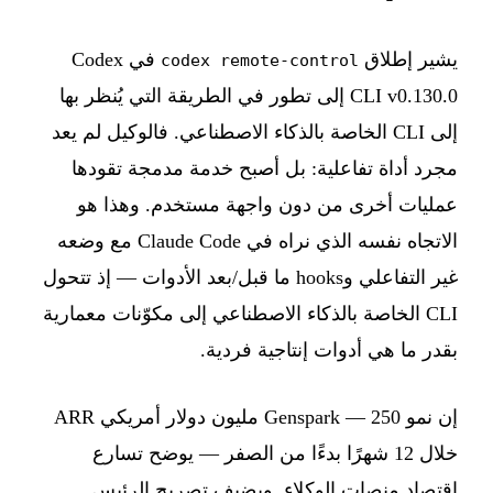
يشير إطلاق
في Codex
codex remote-control
CLI v0.130.0 إلى تطور في الطريقة التي يُنظر بها
إلى CLI الخاصة بالذكاء الاصطناعي. فالوكيل لم يعد
مجرد أداة تفاعلية: بل أصبح خدمة مدمجة تقودها
عمليات أخرى من دون واجهة مستخدم. وهذا هو
الاتجاه نفسه الذي نراه في Claude Code مع وضعه
غير التفاعلي وhooks ما قبل/بعد الأدوات — إذ تتحول
CLI الخاصة بالذكاء الاصطناعي إلى مكوّنات معمارية
بقدر ما هي أدوات إنتاجية فردية.
إن نمو Genspark — 250 مليون دولار أمريكي ARR
خلال 12 شهرًا بدءًا من الصفر — يوضح تسارع
اقتصاد منصات الوكلاء. ويضيف تصريح الرئيس