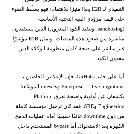
التنفيذي لـ E2B بعدًا مثيرًا للاهتمام: فهو يسلّط الضوء
على قيمة مزوّدي البنية التحتية الأساسية
(sandboxing، وتنفيذ الكود المعزول) الذين يستفيدون
مباشرة من صعود هذه المنصات. وتمثل E2B مؤشرًا
غير مباشر على صحة كامل منظومة الوكلاء الذين
ينفذون الكود.
أما على جانب GitHub، فإن الإعلانين الخاصين بـ
Enterprise — live migrations وrulesets الموسّعة —
يكشفان عن أولوية واضحة لفرق Platform
Engineering وSRE. فقد كان ترحيل مؤسسة كاملة
من دون downtime عائقًا حقيقيًا أمام عمليات الدمج
الكبيرة بعد الاستحواذ. أما bypass المستخدم داخل