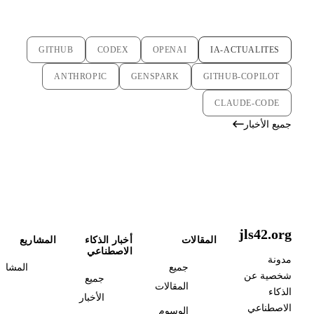
GITHUB
CODEX
OPENAI
IA-ACTUALITES
ANTHROPIC
GENSPARK
GITHUB-COPILOT
CLAUDE-CODE
جميع الأخبار
jls42.org
المقالات
أخبار الذكاء
المشاريع
الاصطناعي
مدونة
جميع
المشاري
شخصية عن
جميع
المقالات
الذكاء
الأخبار
الاصطناعي
الوسوم