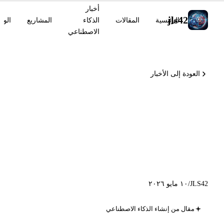
أخبار
jls42
الرئيسية
المقالات
الذكاء
المشاريع
الوس
الاصطناعي
العودة إلى الأخبار
Codex CLI v0.130 avec
remote-control, Genspark
250M ARR, GitHub
Enterprise live migrations
JLS42
/
١٠ مايو ٢٠٢٦
مقال من إنشاء الذكاء الاصطناعي