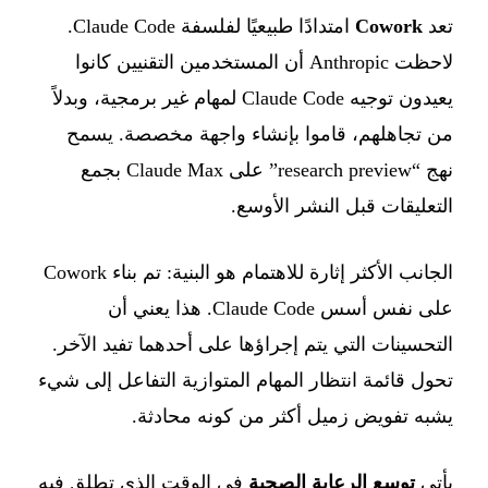
تعد
Cowork
امتدادًا طبيعيًا لفلسفة Claude Code.
لاحظت Anthropic أن المستخدمين التقنيين كانوا
يعيدون توجيه Claude Code لمهام غير برمجية، وبدلاً
من تجاهلهم، قاموا بإنشاء واجهة مخصصة. يسمح
نهج “research preview” على Claude Max بجمع
التعليقات قبل النشر الأوسع.
الجانب الأكثر إثارة للاهتمام هو البنية: تم بناء Cowork
على نفس أسس Claude Code. هذا يعني أن
التحسينات التي يتم إجراؤها على أحدهما تفيد الآخر.
تحول قائمة انتظار المهام المتوازية التفاعل إلى شيء
يشبه تفويض زميل أكثر من كونه محادثة.
يأتي
توسع الرعاية الصحية
في الوقت الذي تطلق فيه