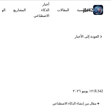
أخبار
jls42
الرئيسية
المقالات
الذكاء
المشاريع
الوس
الاصطناعي
العودة إلى الأخبار
Kimi K2.7-Code مفتوح المصدر
1T، Anthropic Public Record،
MiniMax M3 على
HuggingFace
JLS42
/
١٢ يونيو ٢٠٢٦
مقال من إنشاء الذكاء الاصطناعي