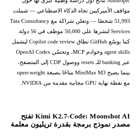
Anthropic نتائج أول دراسة وطنية كبرى لها حول
مواقف الأميركيين تجاه الذكاء الاصطناعي — شملت
51,993 شخصًا — وتعلن شراكة مع Tata Consultancy
Services لنشرها على 50,000 موظف في 56 دولة.
كما يوسّع GitHub نطاق Copilot code review ليشمل
agent skills وخوادم MCP، وتحسّن OpenAI Codex
عبر banking للـ resets ووصول CDP إلى المتصفح،
بينما يصبح MiniMax M3 متاحًا بصيغة open-weight
مع نقطة نهاية GPU مجانية مقدمة من NVIDIA.
Kimi K2.7-Code: Moonshot AI تفتح
مصدر نموذج برمجة بقدرة تريليون معلمة