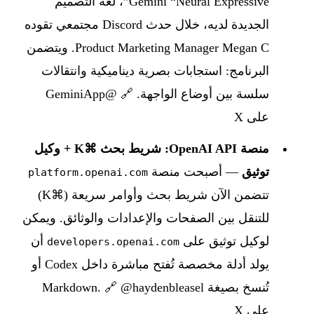
Gemini “Neural Expressive”، لغة التصميم
الجديدة لديه، خلال حدث Discord مجتمعي تقوده
Product Marketing Manager Megan C. ويتضمن
البرنامج: استجابات بصرية ديناميكية وانتقالات
سلسة بين أوضاع الواجهة. 🔗
@GeminiApp
على X
منصة OpenAI API: شريط بحث ⌘K + وكيل
توثيق
— أصبحت منصة
platform.openai.com
تتضمن الآن شريط بحث وأوامر سريعة (⌘K)
للتنقل بين الصفحات والإعدادات والوثائق. ويمكن
لوكيل توثيق على
أن
developers.openai.com
يولد أدلة مخصصة تُفتح مباشرة داخل Codex أو
تُنسخ بصيغة Markdown. 🔗
@haydenbleasel
على X