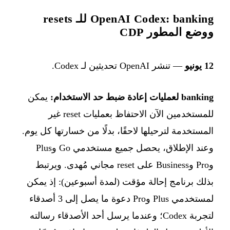
OpenAI Codex: banking للـ resets
ووضع المطور CDP
12 يونيو
— تنشر OpenAI تحديثين لـ Codex.
banking لعمليات إعادة ضبط حد الاستخدام:
يمكن
للمستخدمين الآن الاحتفاظ بعمليات reset غير
المستخدمة لترحيلها لاحقًا، بدلًا من خسارتها كل يوم.
وعند الإطلاق، يحصل جميع مستخدمي Go وPlus
وPro وBusiness على reset مجاني مُهدى. ويرتبط
بذلك برنامج إحالة مؤقت (لمدة أسبوعين): إذ يمكن
لمستخدمي Plus وPro دعوة ما يصل إلى 3 أصدقاء
لتجربة Codex؛ وعندما يرسل أحد الأصدقاء رسالته