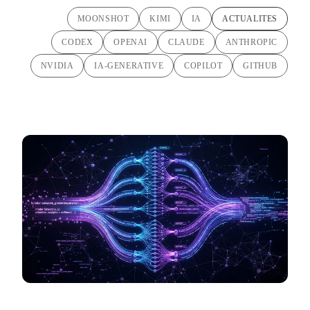
MOONSHOT
KIMI
IA
ACTUALITES
CODEX
OPENAI
CLAUDE
ANTHROPIC
NVIDIA
IA-GENERATIVE
COPILOT
GITHUB