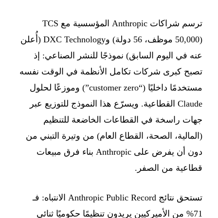
ترسم شراكات Anthropic المؤسسية مع TCS
(50,000 موظف، 56 دولة) وDXC Technology (أُعلن
عنه في اليوم السابق) نموذجًا للنشر الصناعي: إذ
تصبح كبرى شركات تكامل الأنظمة في الوقت نفسه
مستخدمًا داخليًا (“customer zero”) وموزعًا لحلول
Claude القطاعية. ويسرّع هذا النموذج للتوزيع عبر
جهات راسخة في القطاعات الخاضعة للتنظيم
(المالية، الصحة، القطاع العام) من وتيرة التبني من
دون أن يفرض على Anthropic بناء فرق مبيعات
قطاعية من الصفر.
تستحق نتائج Anthropic Public Record الانتباه: فـ
71% من الأميركيين يريدون تنظيمًا حكوميًا ثنائي