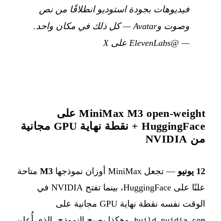
فيديوهات بجودة استوديو انطلاقًا من نص
وصوت وAvatar — كل ذلك في مكان واحد.
—
@ElevenLabs على X
MiniMax M3 open-weight على
HuggingFace + نقطة نهاية GPU مجانية
من NVIDIA
12 يونيو
— تجعل MiniMax أوزان نموذجها
M3
متاحة
علنًا على HuggingFace، بينما تفتح NVIDIA في
الوقت نفسه نقطة نهاية GPU مجانية على
. وهكذا يصبح النموذج، الذي أُعلن
build.nvidia.com