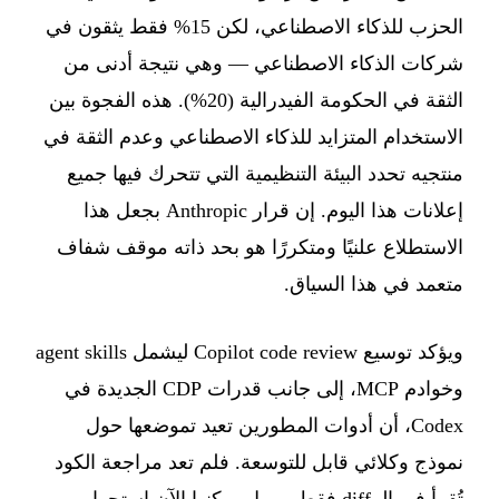
الحزب للذكاء الاصطناعي، لكن 15% فقط يثقون في
شركات الذكاء الاصطناعي — وهي نتيجة أدنى من
الثقة في الحكومة الفيدرالية (20%). هذه الفجوة بين
الاستخدام المتزايد للذكاء الاصطناعي وعدم الثقة في
منتجيه تحدد البيئة التنظيمية التي تتحرك فيها جميع
إعلانات هذا اليوم. إن قرار Anthropic بجعل هذا
الاستطلاع علنيًا ومتكررًا هو بحد ذاته موقف شفاف
متعمد في هذا السياق.
ويؤكد توسيع Copilot code review ليشمل agent skills
وخوادم MCP، إلى جانب قدرات CDP الجديدة في
Codex، أن أدوات المطورين تعيد تموضعها حول
نموذج وكلائي قابل للتوسعة. فلم تعد مراجعة الكود
تُقرأ في الـ diff فقط — بل يمكنها الآن استجواب