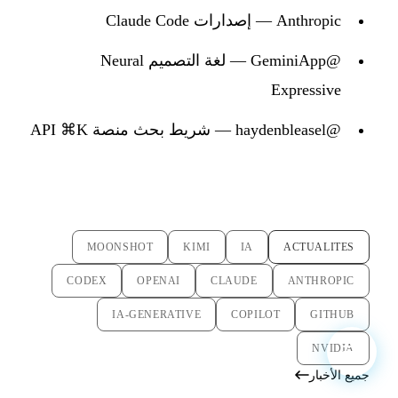
Anthropic — إصدارات Claude Code
@GeminiApp — لغة التصميم Neural
Expressive
@haydenbleasel — شريط بحث منصة API ⌘K
MOONSHOT
KIMI
IA
ACTUALITES
CODEX
OPENAI
CLAUDE
ANTHROPIC
IA-GENERATIVE
COPILOT
GITHUB
NVIDIA
جميع الأخبار