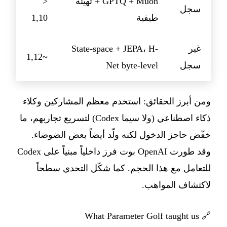
GPTQ + Muon + تهيئة
<
سجل
طيفية
1,10
غير
State-space + JEPA، H-
~1,12
سجل
Net byte-level
ومن أبرز الحقائق: استخدم معظم المشاركين وكلاء
ذكاء اصطناعي (ولا سيما Codex) لتسريع تجاربهم، ما
خفّض حاجز الدخول لكنه ولّد أيضاً بعض الضوضاء.
وقد طورت OpenAI بوت فرز داخلياً مبنياً على Codex
للتعامل مع هذا الحجم. كما شكّل التحدي سطحاً
لاكتشاف المواهب.
What Parameter Golf taught us
🔗