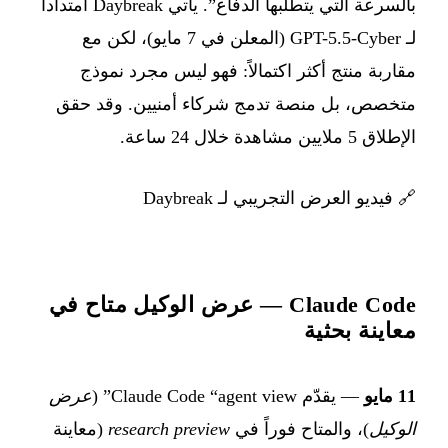
بالسرعة التي يتطلبها الدفاع”. يأتي Daybreak امتداداً
لـ GPT-5.5-Cyber (المعلن في 7 مايو)، لكن مع
مقاربة منتج أكثر اكتمالاً: فهو ليس مجرد نموذج
متخصص، بل منصة تدمج شركاء أمنيين. وقد حقق
الإطلاق 5 ملايين مشاهدة خلال 24 ساعة.
🔗
فيديو العرض التجريبي لـ Daybreak
Claude Code — عرض الوكيل متاح في
معاينة بحثية
11 مايو
— يقدّم Claude Code “agent view” (
عرض
الوكيل
)، والمتاح فوراً في
research preview
(معاينة