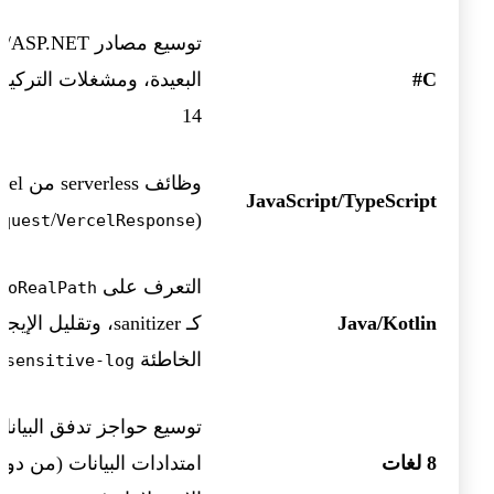
توسيع مصادر SP.NET
C#
14
وظائف erless
JavaScript/TypeScript
/
)
equest
VercelResponse
التعرف على
toRealPath()
Java/Kotlin
كـ sanitizer، وتقليل الإي
الخاطئة
sensitive-log
توسيع حواجز تدفق البيانا
8 لغات
امتدادات البيانات (من دو