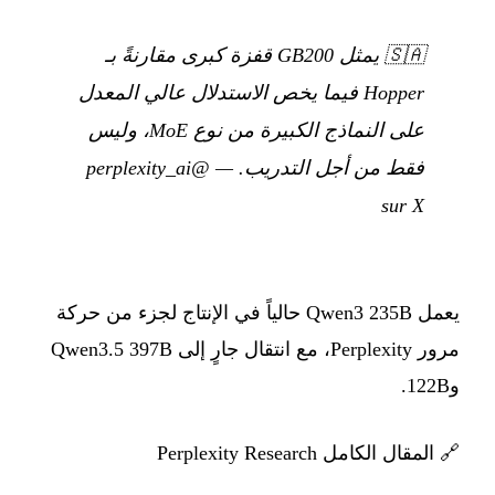
🇸🇦
يمثل GB200 قفزة كبرى مقارنةً بـ
Hopper فيما يخص الاستدلال عالي المعدل
على النماذج الكبيرة من نوع MoE، وليس
فقط من أجل التدريب.
—
@perplexity_ai
sur X
يعمل Qwen3 235B حالياً في الإنتاج لجزء من حركة
مرور Perplexity، مع انتقال جارٍ إلى Qwen3.5 397B
و122B.
🔗
المقال الكامل Perplexity Research