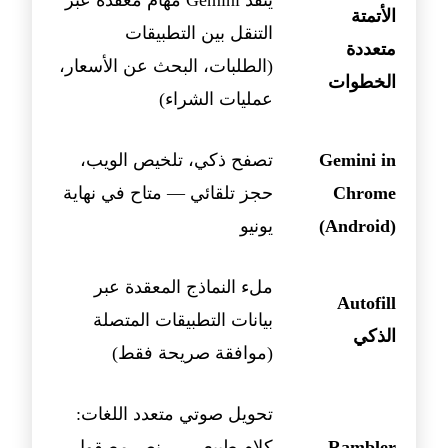
ينفذ Gemini مهام معقدة عبر
الأتمتة
التنقل بين التطبيقات
متعددة
(الطلبات، البحث عن الأسعار،
الخطوات
عمليات الشراء)
Gemini in
تصفح ذكي، تلخيص الويب،
Chrome
حجز تلقائي — متاح في نهاية
(Android)
يونيو
ملء النماذج المعقدة عبر
Autofill
بيانات التطبيقات المتصلة
الذكي
(موافقة صريحة فقط)
تحويل صوتي متعدد اللغات:
Rambler
كلام طبيعي → نص مصقول،