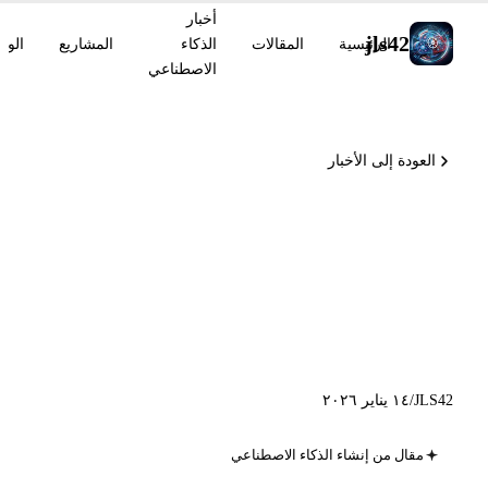
أخبار
jls42
الرئيسية
المقالات
الذكاء
المشاريع
الوس
الاصطناعي
العودة إلى الأخبار
أخبار الذكاء الاصطناعي ليوم 14
يناير 2026: Gemini Personal
Intelligence و GPT-5.2-Codex
API
JLS42
/
١٤ يناير ٢٠٢٦
مقال من إنشاء الذكاء الاصطناعي