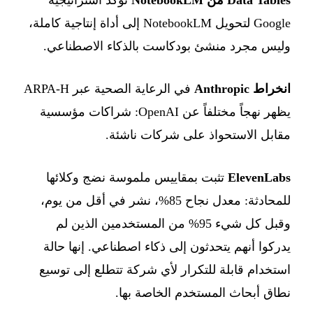
Data Tables من NotebookLM
تؤكد استراتيجية
Google لتحويل NotebookLM إلى أداة إنتاجية كاملة،
وليس مجرد منشئ بودكاست بالذكاء الاصطناعي.
انخراط Anthropic
في الرعاية الصحية عبر ARPA-H
يظهر نهجاً مختلفاً عن OpenAI: شراكات مؤسسية
مقابل الاستحواذ على شركات ناشئة.
ElevenLabs
تثبت بمقاييس ملموسة نضج وكلائها
للمحادثة: معدل نجاح 85%، نشر في أقل من يوم،
وقبل كل شيء 95% من المستخدمين الذين لم
يدركوا أنهم يتحدثون إلى ذكاء اصطناعي. إنها حالة
استخدام قابلة للتكرار لأي شركة تتطلع إلى توسيع
نطاق أبحاث المستخدم الخاصة بها.