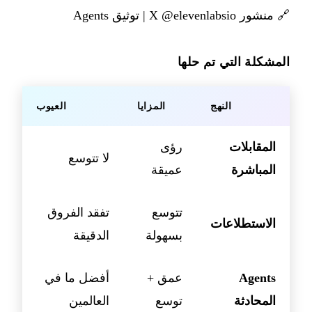
🔗
منشور X @elevenlabsio
|
توثيق Agents
المشكلة التي تم حلها
النهج
المزايا
العيوب
المقابلات
رؤى
لا تتوسع
المباشرة
عميقة
تتوسع
تفقد الفروق
الاستطلاعات
بسهولة
الدقيقة
Agents
عمق +
أفضل ما في
المحادثة
توسع
العالمين