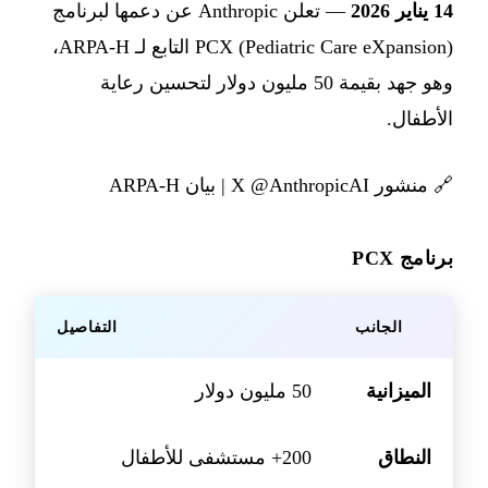
14 يناير 2026
— تعلن Anthropic عن دعمها لبرنامج
PCX (Pediatric Care eXpansion) التابع لـ ARPA-H،
وهو جهد بقيمة 50 مليون دولار لتحسين رعاية
الأطفال.
🔗
منشور X @AnthropicAI
|
بيان ARPA-H
برنامج PCX
الجانب
التفاصيل
الميزانية
50 مليون دولار
النطاق
200+ مستشفى للأطفال