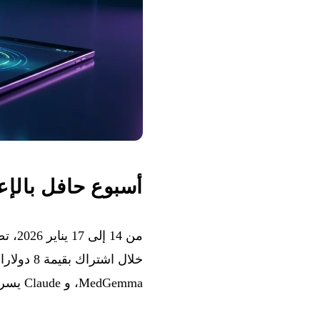
أسبوع حافل بالإع
MedGemma، و Claude يسرع البحث العلمي.