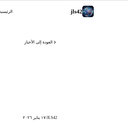
jls42
الرئيسية
العودة إلى الأخبار
edGemma
JLS42
/
١٧ يناير ٢٠٢٦