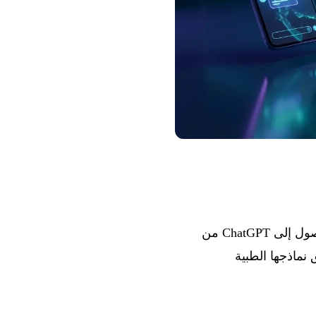
من 14 إلى 17 يناير 2026، تضاعفت الإعلانات: OpenAI تضفي الطابع الديمقراطي على الوصول إلى ChatGPT من
ات شهريًا، و Anthropic ترسخ وجودها في الهند، و Google تطلق نماذجها الطبية