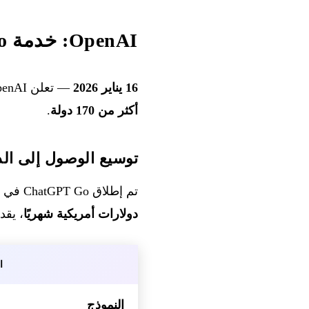
OpenAI: خدمة ChatGPT Go متاحة في جميع أنحاء العالم
16 يناير 2026
— تعلن OpenAI عن الإطلاق العالمي لخدمة
أكثر من 170 دولة
.
توسيع الوصول إلى الذ
تم إطلاق ChatGPT Go في البداية في الهند في أغسطس 2025، وأصبح الصيغة الأسرع نموًا لدى OpenAI. مقابل
دولارات أمريكية شهريًا
، يقد
ا
النموذج