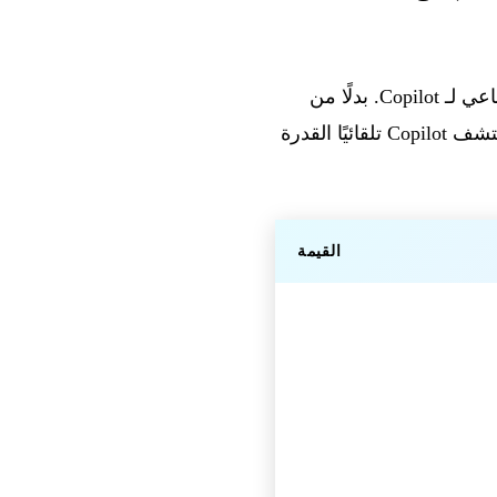
، وهو نظام لاكتشاف الوكلاء وموارد الذكاء الاصطناعي لـ Copilot. بدلًا من
ربط خوادم MCP وskills وcanvases والأدوات يدويًا، يصف المستخدم مهمةً بلغة طبيعية ويكتشف Copilot تلقائيًا القدرة
القيمة