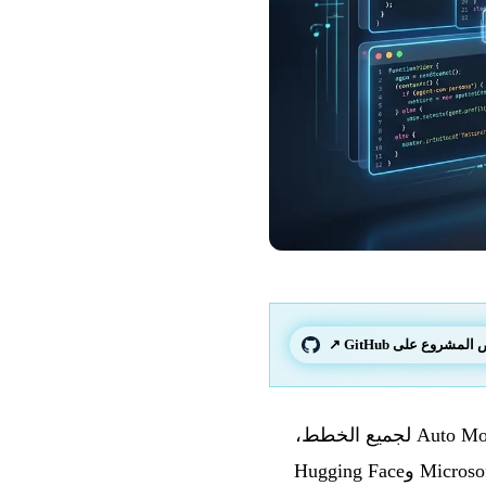
لمشروع على GitHub ↗
— GitHub Copilot يحقق إنجازين كبيرين: إتاحة عامة لاختيار النموذج عبر Auto Mode لجميع الخطط،
وإطلاق Agent Finder مع المواصفة المفتوحة ARD الموقّعة بشكل مشترك من Google وMicrosoft وHugging Face