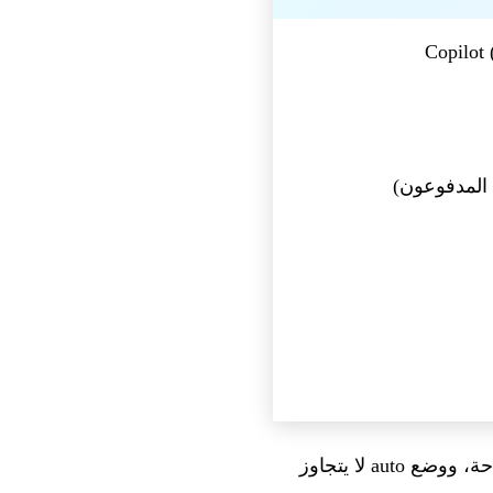
تراعي التوجيهات جميع إعدادات المسؤولين: يمكن لمؤسسات Enterprise تقييد النماذج المتاحة، ووضع auto لا يتجاوز