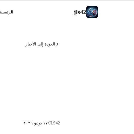
jls42
الرئيسية
العودة إلى الأخبار
xAI Grok 4.3 على k
JLS42
/
١٧ يونيو ٢٠٢٦