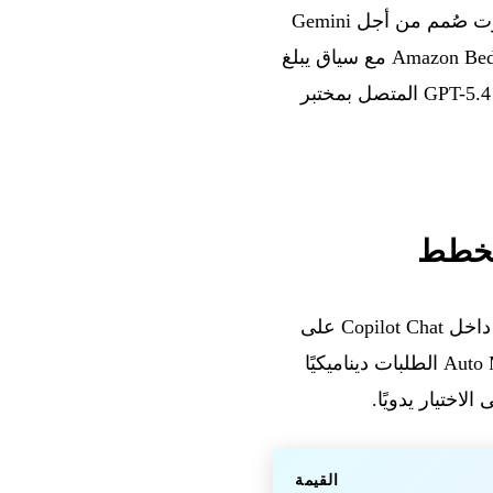
وGoDaddy. تعلن Google عن فتح الطلب المسبق لـ Google Home Speaker، أول مكبر صوت صُمم من أجل Gemini
for Home بسعر 99.99 دولارًا أمريكيًا (الإصدار في 25 يونيو). تنشر xAI Grok 4.3 على Amazon Bedrock مع سياق يبلغ
مليون رمز وتسعير تنافسي. تنشر OpenAI نتيجة علمية بارزة في الكيمياء الطبية باستخدام GPT-5.4 المتصل بمختبر
) داخل Copilot Chat على
github.com وتطبيق GitHub على الهاتف المحمول، وذلك لجميع خطط Copilot. يوجّه Auto Mode الطلبات ديناميكيًا
اختيار يدويًا.
القيمة