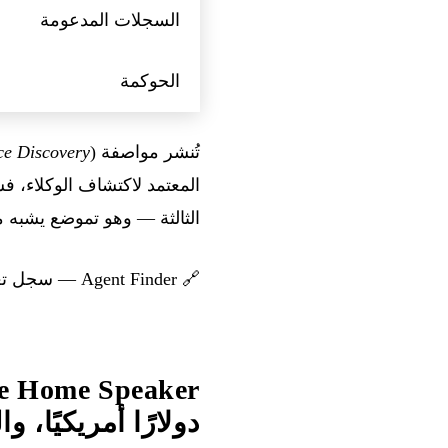
السجلات المدعومة
الحوكمة
تُنشر مواصفة ARD (
ce Discovery
الثالثة — وهو تموضع يشبه ما يمثله App Store للتطبيقات المحمولة، لكنه مفتوح وقابل للتش
🔗
Agent Finder — سجل تغييرات GitHub
دولارًا أمريكيًا، والإص