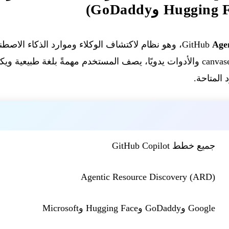
Age
المتاحة.
جميع خطط GitHub Copilot
Agentic Resource Discovery (ARD)
Google وGoDaddy وHugging Face وMicrosoft