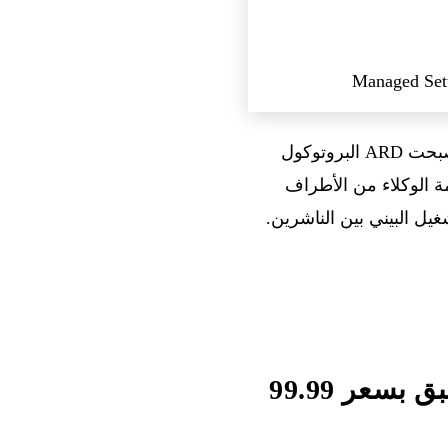
) كمعيار مفتوح. والرهان هنا بنيوي: إذا أصبحت ARD البروتوكول
ة إلى كامل منظومة الوكلاء من الأطراف
Google Home Speaker، مصمم لـ Gemini — طلب مسبق بسعر 99.99