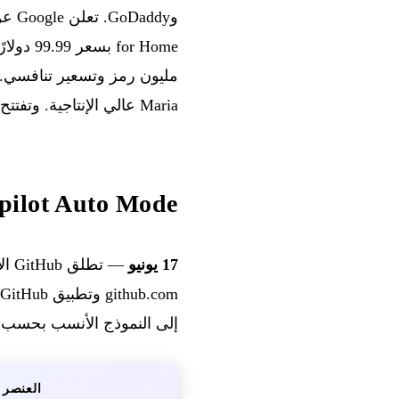
Maria عالي الإنتاجية. وتفتتح Anthropic مكتبها في سيول مع ست شراكات مع شركات.
GitHub Copilot Auto Mode — الإتا
17 يونيو
— تطلق GitHub الاختيار التلقائي للنموذج في الإتاحة العامة (
إلى النموذج الأنسب بحسب تع
العنصر