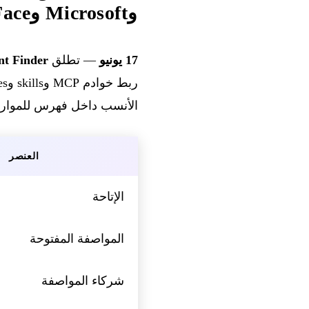
وMicrosoft وHugging Face وGoDaddy)
17 يونيو
— تطلق GitHub
nt Finder
الأنسب داخل فهرس للموارد 
العنصر
الإتاحة
المواصفة المفتوحة
شركاء المواصفة