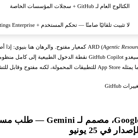
الكتالوج العام لـ GitHub + سجلات المؤسسات الخاصة
لا تثبيت تلقائيًا صامتًا — تحكم المستخدم + Managed Settings Enterprise
Agentic Resour
المعتمد لاكتشاف الوكلاء، فسيغدو GitHub Copilot نقطة الدخول الطبيعي
غيل البيني بين الناشرين.
دار في 25 يونيو