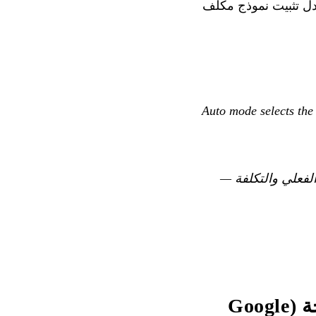
يًا مباشرًا لتشجيع ترك Copilot يختار الأمثل بدل تثبيت نموذج مكلف
“Auto mode selects the
لفعلي والتكلفة —
GitHub Copilot Agent Finder — مواصفة ARD مفتوحة (Google