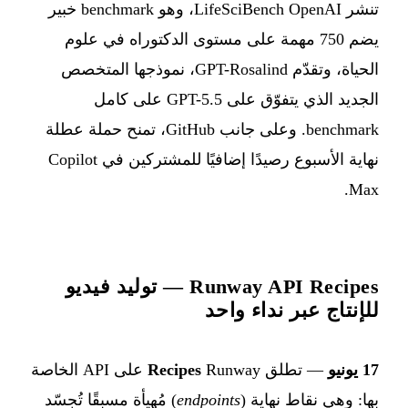
تنشر OpenAI ‏LifeSciBench، وهو benchmark خبير
يضم 750 مهمة على مستوى الدكتوراه في علوم
الحياة، وتقدّم GPT-Rosalind، نموذجها المتخصص
الجديد الذي يتفوّق على GPT-5.5 على كامل
benchmark. وعلى جانب GitHub، تمنح حملة عطلة
نهاية الأسبوع رصيدًا إضافيًا للمشتركين في Copilot
Max.
Runway API Recipes — توليد فيديو
للإنتاج عبر نداء واحد
17 يونيو
— تطلق Runway ‏
Recipes
على API الخاصة
بها: وهي نقاط نهاية (
endpoints
) مُهيأة مسبقًا تُجسّد