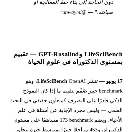
دون الحاجة إلى بناء خط المعالجة أو
صيانته.”
—
@runwayml
LifeSciBench وGPT-Rosalind — تقييم
بمستوى الدكتوراه في علوم الحياة
17 يونيو
— تنشر OpenAI ‏
LifeSciBench
، وهو
benchmark خبير صُمِّم لتقييم ما إذا كان النموذج
الذكي قادرًا على التصرف كمتعاون حقيقي في البحث
العلمي — وليس مجرد الإجابة عن أسئلة في علم
الأحياء. ويضم benchmark ‏173 مساهمًا على مستوى
الدكتوراه، و453 مراجعًا خبيرًا بمتوسط خبرة يتجاوز