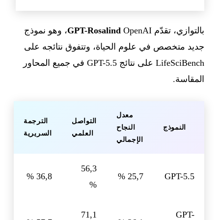
بالتوازي، تقدّم OpenAI ‏
GPT-Rosalind
، وهو نموذج
جديد متخصص في علوم الحياة، وتتفوق نتائجه على
LifeSciBench على نتائج GPT-5.5 في جميع المحاور
المقاسة.
معدل
التواصل
الترجمة
النموذج
النجاح
العلمي
السريرية
الإجمالي
56,3
36,8 %
25,7 %
GPT-5.5
%
71,1
GPT-