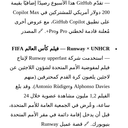
— تقدّم GitHub هذا الأسبوع رصيدًا إضافيًا بقيمة
200 دولار أمريكي للمشتركين في Copilot Max
على تطبيق GitHub Copilot، مع عروض أخرى
مُعلنة قادمة لخطتي Pro وPro+. 🔗
المصدر
Runway × UNHCR — فيلم كأس العالم FIFA
— استخدمت شركة upperfast ‏Runway لإنتاج
فيلم لمفوضية الأمم المتحدة لشؤون اللاجئين عن
لاجئين يلعبون كرة القدم كمحترفين (منهم
Alphonso Davies وAntonio Rüdiger). وقد بلغ
الفيلم 1,2 مليون مشاهدة عضوية خلال 24
ساعة، وعُرض في الجمعية العامة للأمم المتحدة،
قبل أن يدخل إقامة دائمة في مقر الأمم المتحدة
بنيويورك. 🔗
قصة عميل Runway