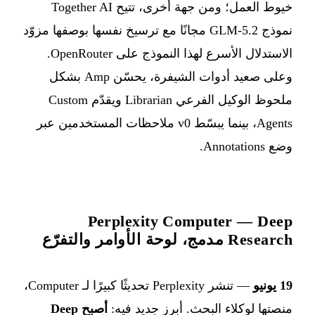
خيوط العمل؛ ومن جهة أخرى، تتيح Together AI
نموذج GLM-5.2 مجانًا مع ترسيخ نفسها بوصفها مزوّد
الاستدلال الأسرع لهذا النموذج على OpenRouter.
وعلى صعيد أدوات الشيفرة، يحسّن Amp بشكل
ملحوظ الوكيل الفرعي Librarian ويقدّم Custom
Agents، بينما يبسّط v0 ملاحظات المستخدمين عبر
وضع Annotations.
Perplexity Computer — Deep
Research مدمج، لوحة الأوامر والتفرّع
19 يونيو
— تنشر Perplexity تحديثًا كبيرًا لـ Computer،
منصتها لوكلاء البحث. أبرز جديد فيه:
أصبح Deep