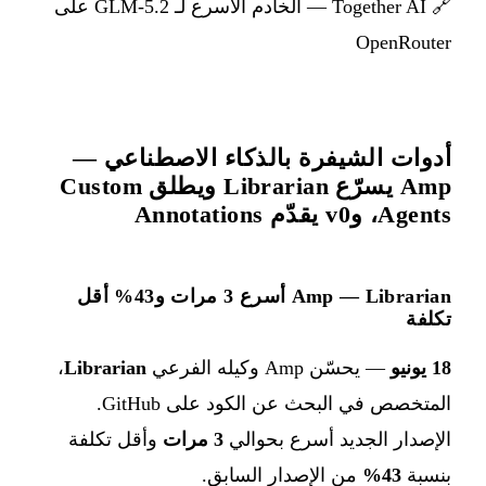
🔗
Together AI — الخادم الأسرع لـ GLM-5.2 على
OpenRouter
أدوات الشيفرة بالذكاء الاصطناعي —
Amp يسرّع Librarian ويطلق Custom
Agents، وv0 يقدّم Annotations
Amp — Librarian أسرع 3 مرات و43% أقل
تكلفة
18 يونيو
— يحسّن Amp وكيله الفرعي
Librarian
،
المتخصص في البحث عن الكود على GitHub.
الإصدار الجديد أسرع بحوالي
3 مرات
وأقل تكلفة
بنسبة
43%
من الإصدار السابق.