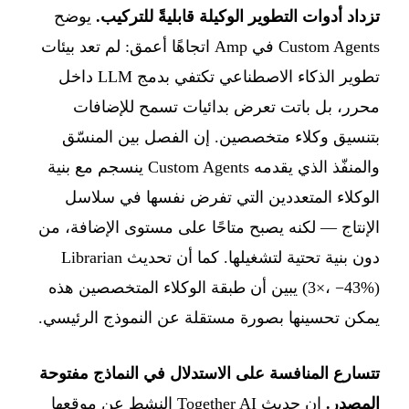
تزداد أدوات التطوير الوكيلة قابليةً للتركيب.
يوضح
Custom Agents في Amp اتجاهًا أعمق: لم تعد بيئات
تطوير الذكاء الاصطناعي تكتفي بدمج LLM داخل
محرر، بل باتت تعرض بدائيات تسمح للإضافات
بتنسيق وكلاء متخصصين. إن الفصل بين المنسّق
والمنفّذ الذي يقدمه Custom Agents ينسجم مع بنية
الوكلاء المتعددين التي تفرض نفسها في سلاسل
الإنتاج — لكنه يصبح متاحًا على مستوى الإضافة، من
دون بنية تحتية لتشغيلها. كما أن تحديث Librarian
(3×، −43%) يبين أن طبقة الوكلاء المتخصصين هذه
يمكن تحسينها بصورة مستقلة عن النموذج الرئيسي.
تتسارع المنافسة على الاستدلال في النماذج مفتوحة
المصدر.
إن حديث Together AI النشط عن موقعها