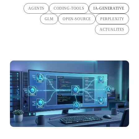
AGENTS
CODING-TOOLS
IA-GENERATIVE
GLM
OPEN-SOURCE
PERPLEXITY
ACTUALITES