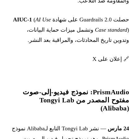
والمقاومة ضد التلاعب.
حصلت Guardrails 2.0 على شهادة
AI Use
(
AIUC-1
Case standard
) وتشمل ميزات حماية البيانات،
وتدوين تاريخ المحادثات، والمراقبة بعد النشر.
🔗
إعلان على X
PrismAudio: نموذج فيديو-إلى-صوت
مفتوح المصدر من Tongyi Lab
(Alibaba)
24 مارس
— نشر Tongyi Lab التابع لـAlibaba نموذج
PrismAudio، وهو نموذج تحويل فيديو إلى صوت