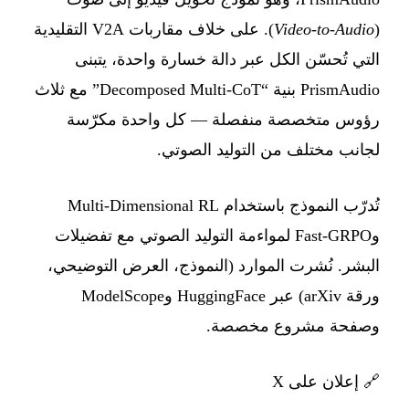
(
Video-to-Audio
). على خلاف مقاربات V2A التقليدية
التي تُحسّن الكل عبر دالة خسارة واحدة، يتبنى
PrismAudio بنية “Decomposed Multi-CoT” مع ثلاث
رؤوس متخصصة منفصلة — كل واحدة مكرّسة
لجانب مختلف من التوليد الصوتي.
تُدرّب النموذج باستخدام Multi-Dimensional RL
وFast-GRPO لمواءمة التوليد الصوتي مع تفضيلات
البشر. نُشرت الموارد (النموذج، العرض التوضيحي،
ورقة arXiv) عبر HuggingFace وModelScope
وصفحة مشروع مخصصة.
🔗
إعلان على X