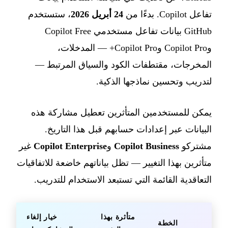
تفاعل Copilot. بدءًا من
24 أبريل 2026
، ستستخدم
GitHub بيانات تفاعل مستخدمي Copilot Free
وCopilot Pro وCopilot Pro+ — المدخلات،
المخرجات، مقتطفات الكود والسياق المرتبط —
لتدريب وتحسين نماذجها الذكية.
يمكن للمستخدمين المتأثرين تعطيل مشاركة هذه
البيانات عبر إعدادات حسابهم قبل هذا التاريخ.
مشتركو
Copilot Business
و
Copilot Enterprise
غير
متأثرين بهذا التغيير — تظل بياناتهم خاضعة للاتفاقيات
التعاقدية القائمة التي تستبعد الاستخدام للتدريب.
متأثرة بهذا
خيار إلغاء
الخطة