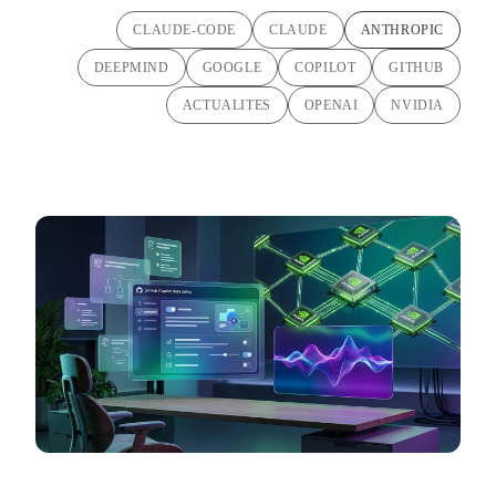
CLAUDE-CODE
CLAUDE
ANTHROPIC
DEEPMIND
GOOGLE
COPILOT
GITHUB
ACTUALITES
OPENAI
NVIDIA