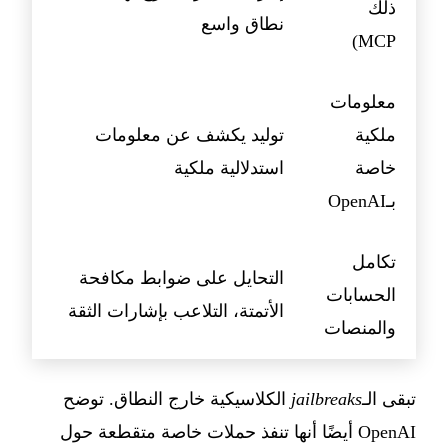
ذلك
نطاق واسع
MCP)
معلومات
ملكية
توليد يكشف عن معلومات
خاصة
استدلالية ملكية
بـOpenAI
تكامل
التحايل على ضوابط مكافحة
الحسابات
الأتمتة، التلاعب بإشارات الثقة
والمنصات
تبقى الـ
jailbreaks
الكلاسيكية خارج النطاق. توضح
OpenAI أيضًا أنها تنفذ حملات خاصة متقطعة حول