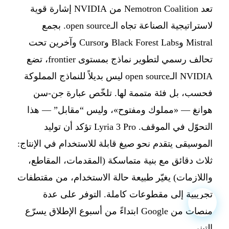
تعد Nemotron Coalition من NVIDIA إشارة قوية
لاستراتيجية الصناعة تجاه الـopen source. بجمع
Mistral وBlack Forest Labs وCursor وآخرين تحت
تحالف رسمي لتطوير نماذج بمستوى frontier، تضع
NVIDIA الـopen source ليس بديلاً للنماذج المملوكة
فحسب، بل فئة متممة لها. تلخّص عبارة جن-سن
هوانغ — «مملوك ومفتوح»، وليس “مقابل” — هذا
التحوّل في الموقف. Lyria 3 Pro تؤكد أن توليد
الموسيقى يتقدم نحو صيغ قابلة للاستخدام في الإنتاج:
ثلاث دقائق مع بنية متماسكة (المقدمات، المقاطع،
واللازمات) يغيّر طبيعة حالة الاستخدام، من مقتطفات
تجريبية إلى مقطوعات كاملة. التوفر على عدة
منصات من Google ابتداءً من أسبوع الإطلاق يسرّع
التبني.