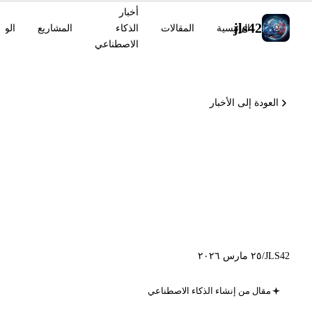
أخبار
jls42
الرئيسية
المقالات
الذكاء
المشاريع
الوس
الاصطناعي
العودة إلى الأخبار
Claude يدمج Figma/Canva
على الجوال وClaude Code يبدأ
أسرع بمقدار 2,8×، GitHub
Copilot يغيّر سياسة البيانات
JLS42
/
٢٥ مارس ٢٠٢٦
مقال من إنشاء الذكاء الاصطناعي