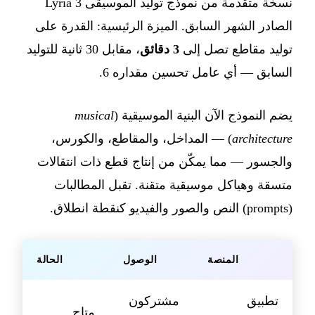
نسخة متقدمة من نموذج توليد الموسيقى Lyria 3
الصادر الشهر السابق. الميزة الرئيسية: القدرة على
توليد مقاطع تصل إلى
3 دقائق
، مقابل 30 ثانية للتوليد
السابق — أي عامل تحسين مقداره 6.
يضم النموذج الآن البنية الموسيقية (
musical
architecture
) — المداخل، والمقاطع، والكورس،
والجسور — مما يمكّن من إنتاج قطع ذات انتقالات
متسقة وهياكل موسيقية متقنة. تقبل المطالبات
(prompts) النص والصور والفيديو كنقطة انطلاق.
المنصة
الوصول
الحالة
تطبيق
مشتركون
متاح