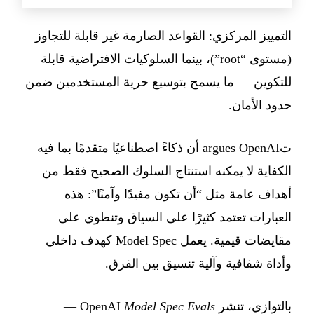
التمييز المركزي: القواعد الصارمة غير قابلة للتجاوز
(مستوى “root”)، بينما السلوكيات الافتراضية قابلة
للتكوين — ما يسمح بتوسيع حرية المستخدمين ضمن
حدود الأمان.
تargues OpenAI أن ذكاءً اصطناعيًا متقدمًا بما فيه
الكفاية لا يمكنه استنتاج السلوك الصحيح فقط من
أهداف عامة مثل “أن تكون مفيدًا وآمنًا”: هذه
العبارات تعتمد كثيرًا على السياق وتنطوي على
مقايضات قيمية. يعمل Model Spec كهدف داخلي
وأداة شفافية وآلية تنسيق بين الفرق.
بالتوازي، تنشر OpenAI
Model Spec Evals
—