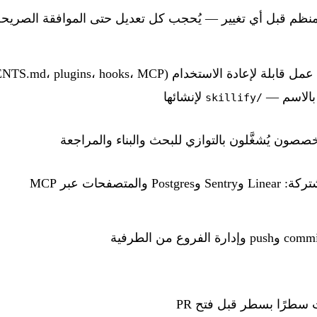
ظم قبل أي تغيير — يُحجب كل تعديل حتى الموافقة الصريحة
أو بالاسم —
لإنشائها
/skillify
صصون يُشغَّلون بالتوازي للبحث والبناء والمراجعة
Postg والمتصفحات عبر MCP
سطرًا بسطر قبل فتح PR