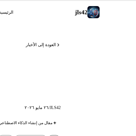
jls42
الرئيسية
العودة إلى الأخبار
الفاتيكان، ElevenLabs Music v2
JLS42
/
٢٦ مايو ٢٠٢٦
مقال من إنشاء الذكاء الاصطناعي