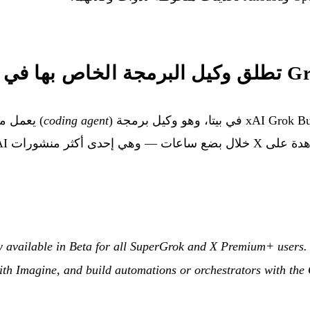
الطرفية
coding agent
) يعمل م
w available in Beta for all SuperGrok and X Premium+ users.
th Imagine, and build automations or orchestrators with the CL