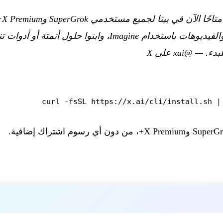
—
@xai على X
curl -fsSL https://x.ai/cli/install.sh |