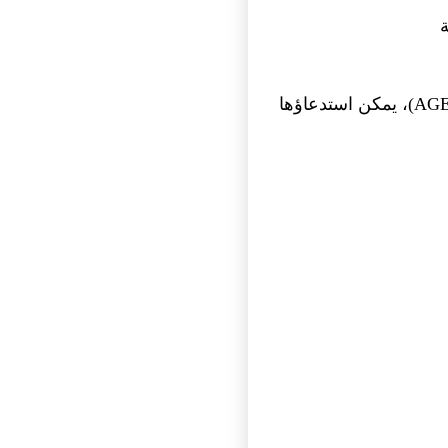
مسارات عمل قابلة لإعادة الاستخدام (AGENTS.md، plugins، hooks، MCP)، يمكن استدعاؤها