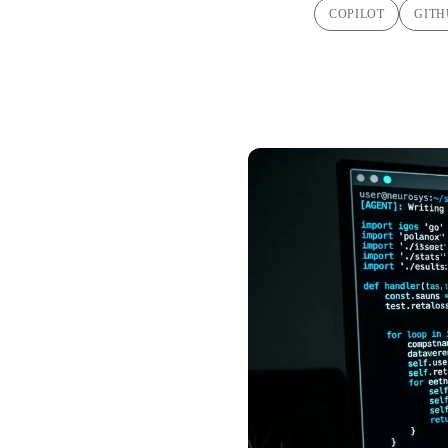
COPILOT
GITH