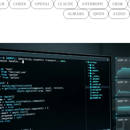
UB
CODEX
OPENAI
CLAUDE
ANTHROPIC
GROK
ALIBABA
QWEN
AUDIO