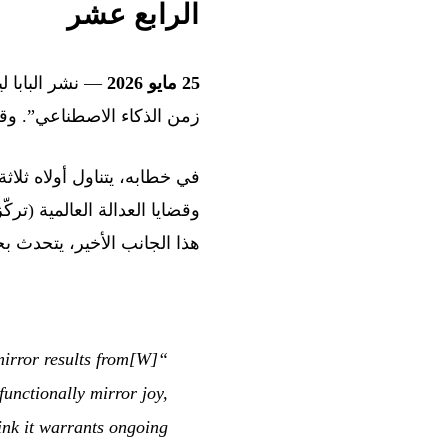
الرابع عشر
25 مايو 2026
زمن الذكاء الاصطناعي”. وقد دُعي كريس أولاه، أ
في خطابه، يتناول أولاه ثلا
وقضايا العدالة العالمية (تر
هذا الجانب الأخير، يتحدث بح
mirror results from
functionally mirror joy,
hink it warrants ongoing