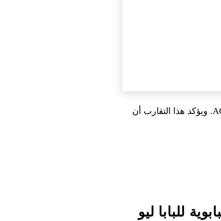
التشابه المعماري مع Claude Code لافت: AGENTS.md، hooks، MCP، subagents، worktrees. ويؤكد هذا التقارب أن
ة البابوية للبابا ليو