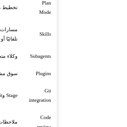
Plan
تخطيط من
Mode
Skills
تلقائيًا 
Subagents
وكلاء متخ
Plugins
سوق مشتركة: Linear وSentry وres
Git
Stage وcommit وpush وإدارة الفروع من الطرفية
integration
Code
ملاحظات 
review