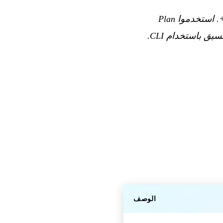
أصبح Grok Build متاحًا الآن في بيتا لجميع مستخدمي SuperGrok وX Premium+. استخدموا Plan
Mode، وأنشئوا الصور والفيديوهات باستخدام Imagine، وابنوا حلول أتمتة أو أدوات تنسيق باستخدام CLI.
الوصف