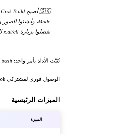
🇸🇦
تفضلوا بزيارة x.ai/cli للبدء.
تُثبَّت الأداة بأمر واحد:
 bash
الوصول فوري لمشتركي SuperGrok وX Premium+، من دون أي رسوم اشتراك إضافية.
الميزات الرئيسية
الميزة