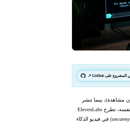
لمشروع على GitHub ↗
202 دخول xAI المدوّي إلى سوق وكلاء CLI عبر Grok Build (40,8 مليون مشاهدة)، بينما تنشر
Anthropic مقالًا هندسيًا عن أمان الوكلاء ويتحدث أحد مؤسسيها في الفاتيكان. وفي الوقت نفسه، تطرح ElevenLabs
uncanny
) في فيديو الذكاء