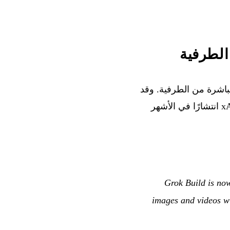
باشرة من الطرفية. وقد
ولّد الإعلان 40,8 مليون مشاهدة على X خلال بضع ساعات — وهي إحدى أكثر منشورات xAI انتشارًا في الأشهر
Grok Build is no
images and videos wi