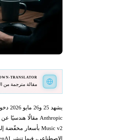
OWN-TRANSLATOR
مقالة مترجمة من الفرنسية
Music v2 بأسعار مخفّضة إلى النصف، وتقول Runway إنها تجاوزت “وادي الغرابة” (
الاصطناعي، فيما تنشر OpenAI وAlibaba تحديثات ملحوظة لأدوات وكلائهما.