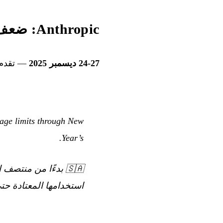
Anthropic: ضعف الاستخدام للعطلات
24-27 ديسمبر 2025
— تقدم Anthropic مؤقتًا ضعف حدود الاستخدام لمشتركي ro
sage limits through New
Year’s.
🇸🇦
استخدامها المعتادة حتى