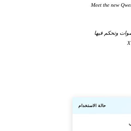
Meet the new Qwen
: VoiceDesign و VoiceClone! أنشئ الأصوات وتحكم فيها
حالة الاستخدام
ي