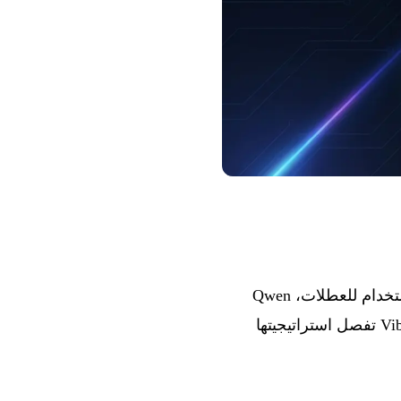
يحمل الأسبوع الأخير من عام 2025 نصيبه من الميزات الجديدة: Anthropic تقدم ضعف الاستخدام للعطلات، Qwen
تطلق مجموعة TTS كاملة مع استنساخ الصوت، Mistral تضيف Skills إلى Vibe CLI، OpenAI تفصل استراتيجيتها