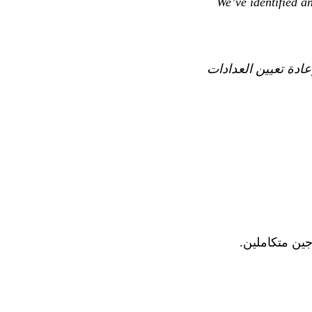
We’ve identified a
تعلق بعرض الاستخدام لمستخدمي Max 5x. قمنا بإعادة تعيين العدادات