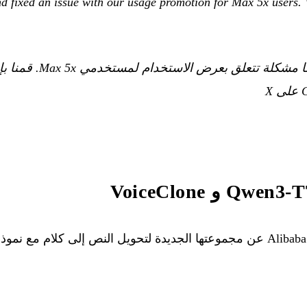
nd fixed an issue with our usage promotion for Max 5x users. W
لقد حددنا وأصلحنا مشكلة ت
 و VoiceClone