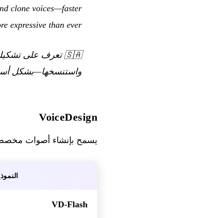
nd clone voices—faster
e expressive than ever.
🇸🇦
واستنسخها—بشكل أسرع
VoiceDesign
يسمح بإنشاء أصوات مخصصة
النموذ
VD-Flash