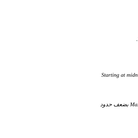
Starting at midn
بدءًا من منتصف الليل بتوقيت المحيط الهادئ الليلة، تتمتع جميع خطط Pro و Max بضعف حدود