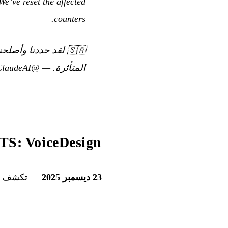
e’ve reset the affected
counters.
🇸🇦
المتأثرة.
—
@ClaudeAI على X
Qwen3-TTS: VoiceDesign
23 ديسمبر 2025
— تكشف Alibaba عن مجموعتها الجديدة لتحويل النص إلى كلام مع نموذجين متكاملين.