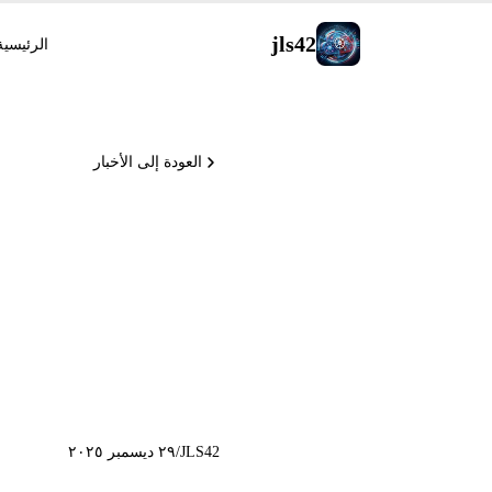
jls42
الرئيسية
العودة إلى الأخبار
ral Skills
JLS42
/
٢٩ ديسمبر ٢٠٢٥