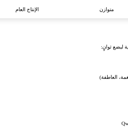
متوازن
الإنتاج العام
 لبضع ثوانٍ:
غمة، العاطفة)
Qw