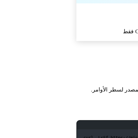
curl
-LsSf
https://mis