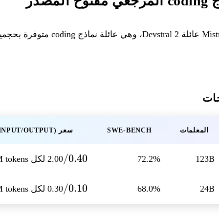
جات
المعلمات
SWE-BENCH
سعر API (INPUT/OUTPUT)
0.40
0.40/
123B
72.2%
2.00 لكل M tokens
/
0.10
0.10/
24B
68.0%
0.30 لكل M tokens
/