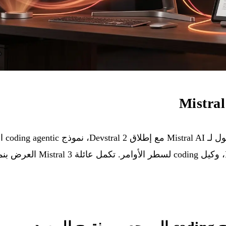
يمثل د
مصحوبًا بـ Mistral Vibe CLI، وكيل ng