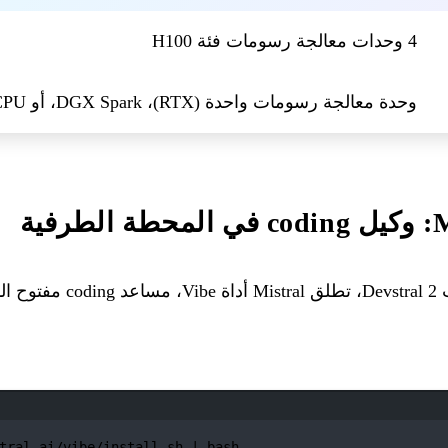
4 وحدات معالجة رسومات فئة H100
وحدة معالجة رسومات واحدة (RTX)، DGX Spark، أو CPU فقط
فية
 الأوامر.
نافذة الطرفية
tral.ai/vibe/install.sh
|
bash