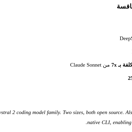
نافسة
ة بـ 7x
من Claude Sonnet
2
stral 2 coding model family. Two sizes, both open source. Als
native CLI, enabling