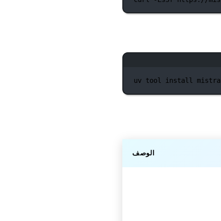
uv
tool
install
mistra
الوصف