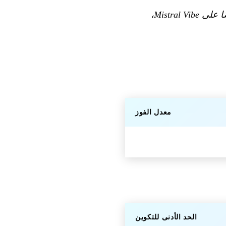
نقدم عائلة نماذج coding Devstral 2. حجمان، كلاهما مفتوح المصدر. تعرف أيضًا على Mistral Vibe،
معدل الفوز
الحد الأدنى للتكوين