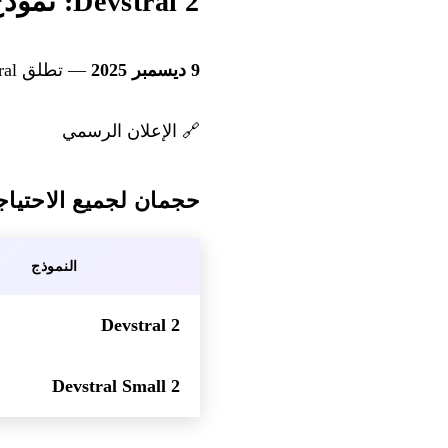
Devstral 2: نموذج coding المرجعي مفتوح المصدر
9 ديسمبر 2025
— تطلق Mistral عائلة Devstral 2، وهي عائلة نماذج coding متوفرة بحجمين، وكلاهما مفتوح المصدر.
🔗
الإعلان الرسمي
حجمان لجميع الاحتيا
النموذج
Devstral 2
Devstral Small 2