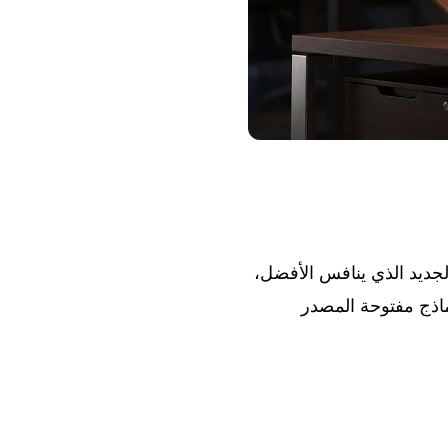
يسمبر 2025 نقطة تحول لـ Mistral AI مع إطلاق Devstral 2، نموذج coding agentic الجديد الذي ينافس الأفضل،
codi لسطر الأوامر. تكمل عائلة Mistral 3 العرض بنماذج مفتوحة المصدر