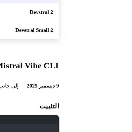
Devstral 2
Devstral Small 2
Mistral Vibe CLI: وكيل coding في المحطة الطر
9 ديسمبر 2025
— إلى جانب Devstral 2، تطلق Mistral أداة Vibe، مساعد coding مفتوح المصدر لسطر
التثبيت