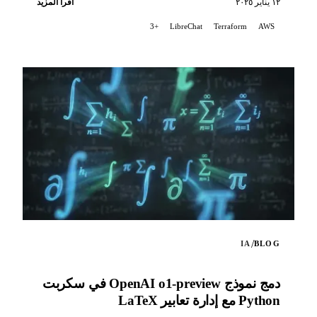
١٢ يناير ٢٠٢٥
اقرأ المزيد
+3
LibreChat
Terraform
AWS
/
IA
BLOG
دمج نموذج OpenAI o1-preview في سكربت
Python مع إدارة تعابير LaTeX