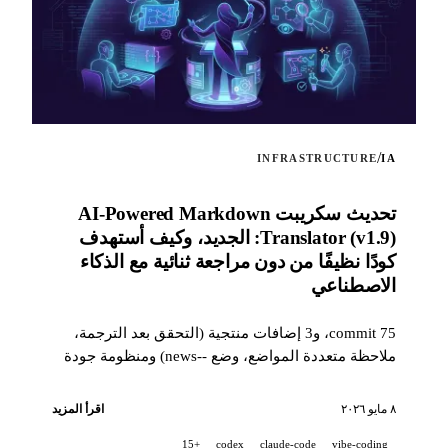
/
INFRASTRUCTURE
IA
تحديث سكريبت AI-Powered Markdown
Translator (v1.9): الجديد، وكيف أستهدف
كودًا نظيفًا من دون مراجعة ثنائية مع الذكاء
الاصطناعي
75 commit، و3 إضافات منتجية (التحقق بعد الترجمة،
ملاحظة متعددة المواضع، وضع --news) ومنظومة جودة
بمستوى صناعي (14 hook، و229 اختبارًا، ومراجعة PR
بمساعدة الذكاء الاصطناعي) لاستهداف كود نظيف
٨ مايو ٢٠٢٦
اقرأ المزيد
عندما يكون المشروع مطوّرًا بنسبة 100% مع شريك ذكاء
+15
codex
claude-code
vibe-coding
اصطناعي.