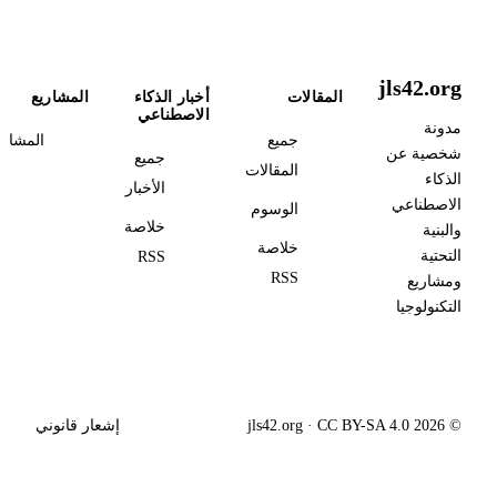
jls42.org
المقالات
أخبار الذكاء
المشاريع
الاصطناعي
مدونة
جميع
المشاري
شخصية عن
جميع
المقالات
الذكاء
الأخبار
الاصطناعي
الوسوم
خلاصة
والبنية
خلاصة
التحتية
RSS
RSS
ومشاريع
التكنولوجيا
© 2026 jls42.org · CC BY-SA 4.0
إشعار قانوني