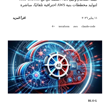
لتوليد مخططات بنية AWS احترافية تلقائيًا، مباشرة
داخل Draw.io.
١١ يناير ٢٠٢٦
اقرأ المزيد
+4
terraform
aws
claude-code
BLOG