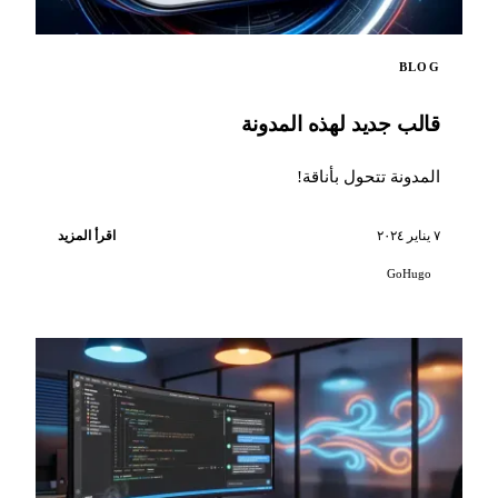
BLOG
قالب جديد لهذه المدونة
المدونة تتحول بأناقة!
٧ يناير ٢٠٢٤
اقرأ المزيد
GoHugo