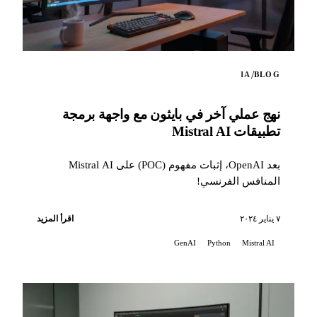
/
IA
BLOG
نهج عملي آخر في بايثون مع واجهة برمجة
تطبيقات Mistral AI
بعد OpenAI، إثبات مفهوم (POC) على Mistral AI
المنافس الفرنسي!
٧ يناير ٢٠٢٤
اقرأ المزيد
GenAI
Python
Mistral AI