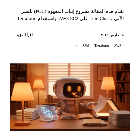
تقدّم هذه المقالة مشروع إثبات المفهوم (POC) للنشر
الآلي لـ LibreChat على AWS EC2، باستخدام Terraform
لتنظيم البنية التحتية...
١٨ مارس ٢٠٢٤
اقرأ المزيد
+4
SSM
Terraform
AWS