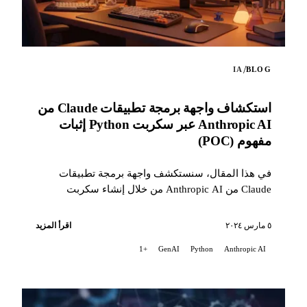
/
IA
BLOG
استكشاف واجهة برمجة تطبيقات Claude من
Anthropic AI عبر سكربت Python إثبات
مفهوم (POC)
في هذا المقال، سنستكشف واجهة برمجة تطبيقات
Claude من Anthropic AI من خلال إنشاء سكربت
Python إثبات مفهوم (POC). يبرز هذا السكربت القدرات
...
٥ مارس ٢٠٢٤
اقرأ المزيد
+1
GenAI
Python
Anthropic AI