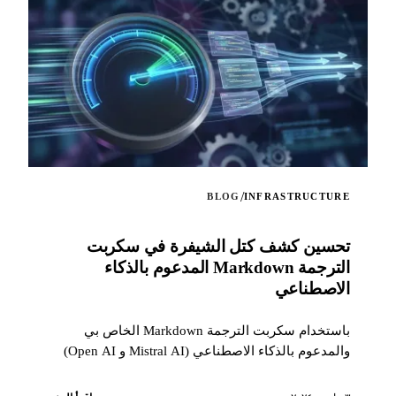
/
BLOG
INFRASTRUCTURE
تحسين كشف كتل الشيفرة في سكربت
الترجمة Markdown المدعوم بالذكاء
الاصطناعي
باستخدام سكربت الترجمة Markdown الخاص بي
والمدعوم بالذكاء الاصطناعي (Mistral AI و Open AI)
لملف README لمشروعي Stable Diffusion على
GitLab، واجهت مشكلة تتطلب تحسينا دقيقا في معالجة