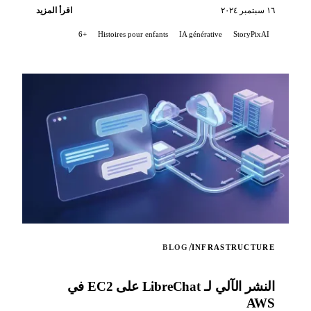
١٦ سبتمبر ٢٠٢٤
اقرأ المزيد
+6
Histoires pour enfants
IA générative
StoryPixAI
/
BLOG
INFRASTRUCTURE
النشر الآلي لـ LibreChat على EC2 في
AWS