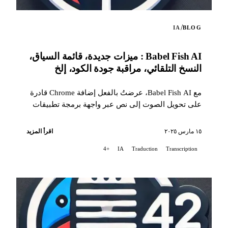
/
IA
BLOG
Babel Fish AI : ميزات جديدة، قائمة السياق،
النسخ التلقائي، مراقبة جودة الكود، إلخ
مع Babel Fish AI، عرضتُ بالفعل إضافة Chrome قادرة
على تحويل الصوت إلى نص عبر واجهة برمجة تطبيقات
Whisper من OpenAI، كما توفر أيضًا ترجمة...
١٥ مارس ٢٠٢٥
اقرأ المزيد
+4
IA
Traduction
Transcription