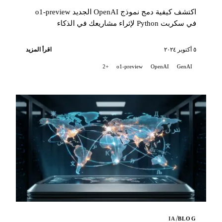
اكتشف كيفية دمج نموذج OpenAI الجديد o1-preview
في سكربت Python لإثراء مشاريعك في الذكاء
الاصطناعي. يتيح لك هذا السكربت...
٥ أكتوبر ٢٠٢٤
اقرأ المزيد
+2
o1-preview
OpenAI
GenAI
/
IA
BLOG