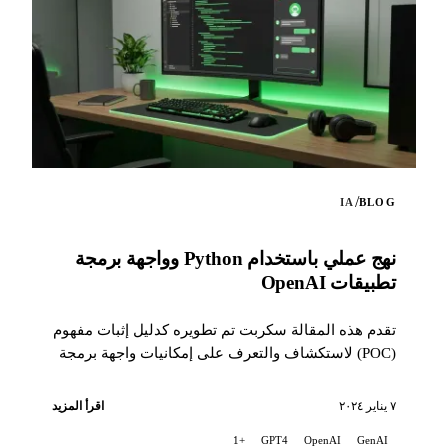
/
IA
BLOG
نهج عملي باستخدام Python وواجهة برمجة
تطبيقات OpenAI
تقدم هذه المقالة سكربت تم تطويره كدليل إثبات مفهوم
(POC) لاستكشاف والتعرف على إمكانيات واجهة برمجة
تطبيقات OpenAI.
٧ يناير ٢٠٢٤
اقرأ المزيد
+1
GPT4
OpenAI
GenAI