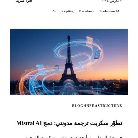
٣ مارس ٢٠٢٤
اقرأ المزيد
كتل الشيفرة...
+2
Scripting
Markdown
Traduction IA
/
BLOG
INFRASTRUCTURE
تطوّر سكربت ترجمة مدونتي: دمج Mistral AI
في هذا المقال، سأتحدث عن تطور سكربت الترجمة