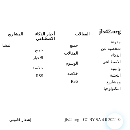
jls42.org
المقالات
أخبار الذكاء
المشاريع
الاصطناعي
مدونة
جميع
المشاري
شخصية عن
جميع
المقالات
الذكاء
الأخبار
الاصطناعي
الوسوم
خلاصة
والبنية
خلاصة
التحتية
RSS
RSS
ومشاريع
التكنولوجيا
© 2026 jls42.org · CC BY-SA 4.0
إشعار قانوني