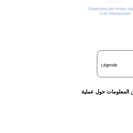
ة fr إلى اللغة ar باستخدام نموذج gpt-5-mini. لمزيد من المعلومات حول عملية