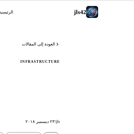
jls42
الرئيسية
العودة إلى المقالات
INFRASTRUCTURE
البنية التح
jls42.org
jls
/
٢٣ ديسمبر ٢٠١٨