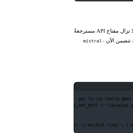
لدعم تغييرات التنسيق في الإصدار الأخير. لا تزال مفتاح API مسترجعةً
mistral-
nant apiKey: '${MISTRAL_API_KEY}' par la clé réelle dans
TRAL_API_KEY}'|apiKey: '${
MISTRAL_API_KEY
}'|"
librechat.
 Mistral
/,/default:/ s|default:.*|default: [\'mistral-tiny
\'
,
\'