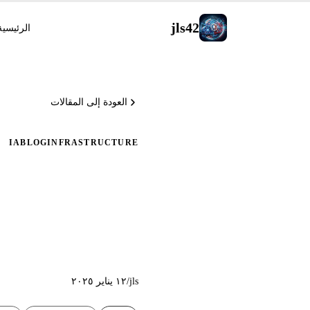
jls42
الرئيسية
العودة إلى المقالات
IA
BLOG
INFRASTRUCTURE
مؤتمت على  EC2
jls
/
١٢ يناير ٢٠٢٥