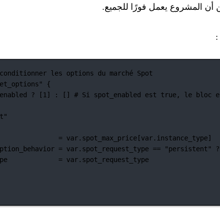
conditionner les options du marché Spot
et_options"
 {
enabled 
?
 [
1
] 
:
 [] 
# Si spot_enabled est true, le bloc e
t"
=
var
.
spot_max_price[var
.
instance_type]
ption_behavior
=
var
.
spot_request_type 
==
"persistent"
?
pe
=
var
.
spot_request_type