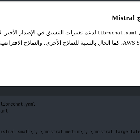
Mi
librechat.yaml
نافذة الطرفية
 librechat.yaml
yaml
mistral-small
\'
,
\'
mistral-medium
\'
,
\'
mistral-large-lat