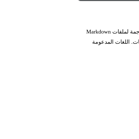
سكريبت الترجمة لملفات Markdown
GPT، لتوليد ملفات README بعدة لغات. اللغات المدعومة