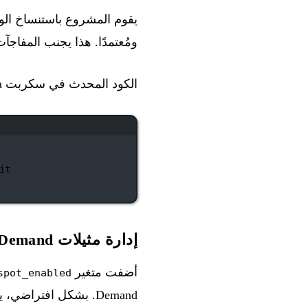
يقوم المشروع باستنساخ ال
ومُعتمدًا. هذا يجنب المفاج
الكود المحدث في سكربت User-Data :
it
إدارة مثيلات On-Demand وSpot
أضفت متغير
spot_enabled