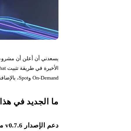
يسعدني أن أعلن أن مشروعي
On-Demand وSpot، بالإضافة إلى تحسينات لتبسيط الاستخدام حتى للمبتدئين.
ما الجديد في هذا
دعم الإصدار v0.7.6 من LibreChat