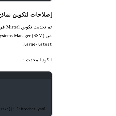
إصلاحات لتكوين نماذج stral
تم تحديث تكوين Mistral في
من AWS Systems Manager (SSM)، كما الحال بالنسبة للنماذج الأخرى، والنماذج الافتراضية تتضمن الآن
.
large-latest
الكود المحدث :
est
\'
]
|
' librechat.yaml