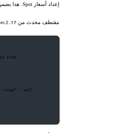
إعداد أسعار Spot. هذا يضمن أن المشروع يعمل فورًا للجميع.
مقتطف محدث من
:
ec2.tf
st créé
"stop"
:
null