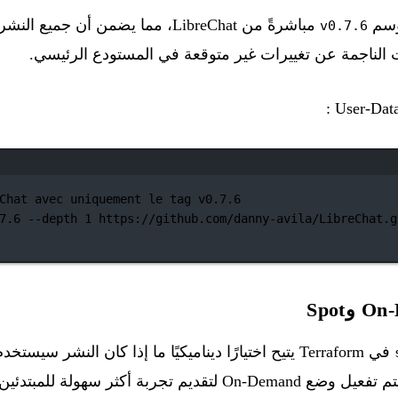
وسم
مباشرةً من LibreChat، مما يضمن أن جم
v0.7.6
آت الناجمة عن تغييرات غير متوقعة في المستودع الرئيسي.
نافذة الطرفية
Chat avec uniquement le tag v0.7.6
7.6
--depth
1
https://github.com/danny-avila/LibreChat.g
Demand. بشكل افتراضي، يتم تفعيل وضع On-Demand لتقديم تجربة أك