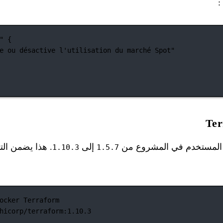
:
"
 {
e ou désactive l'utilisation du marché Spot"
إلى
. هذا يضمن ال
1.10.3
1.5.7
ocker Terraform
hicorp/terraform:1.10.3