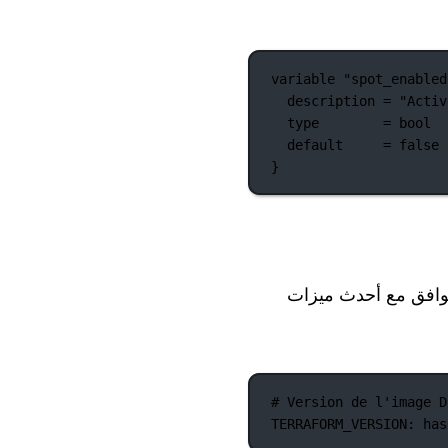
variable
"spot_enabled
description
=
"Activ
type
=
bool
default
=
false
}
توافق مع أحدث ميزات
# Version de l'image D
TERRAFORM_VERSION
: 
has