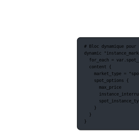
# Bloc dynamique pour 
dynamic
"instance_mark
for_each
=
var
.
spot_
content
 {
market_type
=
"spo
spot_options
 {
max_price
instance_interru
spot_instance_ty
}
}
}