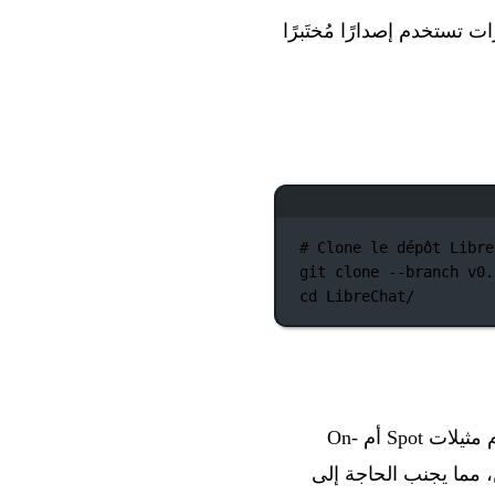
يع النشرات تستخدم إصدارًا مُختَبرًا
# Clone le dépôt Libre
git
clone
--branch
v0.
cd
LibreChat/
في Terraform يتيح اختيارًا ديناميكيًا ما إذا كان النشر سيستخدم مثيلات Spot أم On-
ثر سهولة للمبتدئين، مما يجنب الحاجة إلى