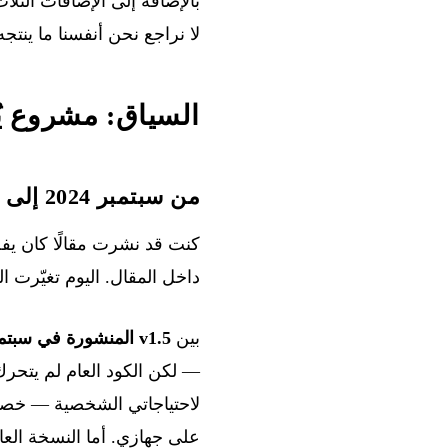
بالإضافة إلى الإضافات الثلا
لا نراجع نحن أنفسنا ما ينتج
السياق: مشروع يُ
من سبتمبر 2024 إلى مايو 2026: استخدام مستمر، وصيانة على فترات متقطعة
كنت قد نشرت
مقالًا كان يفصّل
داخل المقال. اليوم تغيّرت ال
بين
v1.5 المنشورة في سبتمبر 2024
لاحتياجاتي الشخصية — خصوص
على جهازي. أما النسخة العامة على GitLab فكانت ما تزال تشير إلى القيم الاف