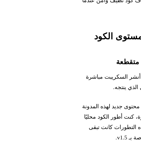
هداف كود نظيف وآمن عندما
مستوى الكود
أنشر السكريبت مباشرة
 الذي ينتجه.
حتوى جديد لهذه المدونة
ع سوى commit واحد في 2025. طوال تلك الفترة، كنت أطور الكود محليًا
ه التطورات كانت تبقى