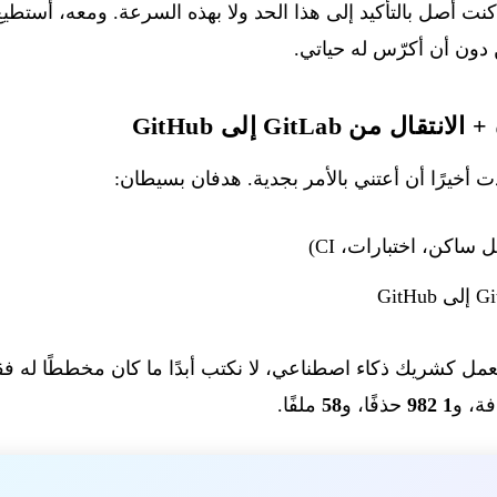
نت أصل بالتأكيد إلى هذا الحد ولا بهذه السرعة. ومعه، أستطيع
ون أن أكرّس له حياتي.
 من GitLab إلى GitHub
ساكن، اختبارات، CI)
ة، و
1 982
حذفًا، و
58
ملفًا.