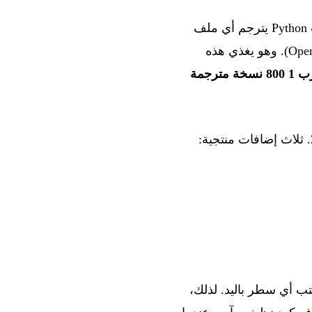
هو مشروع مفتوح المصدر أديره منذ 2024: سكريبت Python يترجم أي ملف
Markdown إلى 14 لغة عبر 4 مزودين للذكاء الاصطناعي (OpenAI، Mistral AI، Claude، Gemini). وهو يغذي هذه
خة مترجمة
تُكتب أي سطر باليد. لذلك،