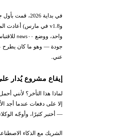
وv1.8 في مارس) أعادت المشروع إلى حداثته من ناحية الوظائف — نماذج 2026، دعم Gemini، وضع
واحد، ووضع
--news
جودة — وهو ما كان يطرح عل
عني.
إيقاع مشروع يُدار ع
لماذا هذا التأخر؟ لأنني أح
إلا على دفعات عندما أجد ال
— أختبر كثيرًا، وأوجّه الوك
الشريك مع الذكاء الاصطناعي