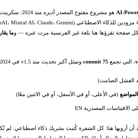
AI-Powe
ل صفحة تقرؤها هنا بلغة غير الفرنسية مرت عبره — و
ما يقارب 1 800 نس
v
، التي تجمع
75 commit
وتمثل أكبر تحديث منذ v1.5 في 2024. ثلاث إضافات منتجية:
 الفشل الصامت)
المواضع
(في الأعلى، أو في الأسفل، أو في الاثنين معًا)
 الاقتباسات المصدرية EN
صوصية أريد أن أرويها هنا: كل الشفرة كُتبت بشريك ذكاء اصطناعي. لم 