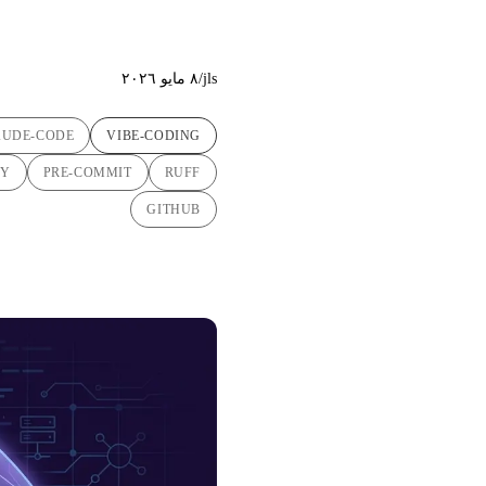
الاصطناعي
jls
/
٨ مايو ٢٠٢٦
AUDE-CODE
VIBE-CODING
Y
PRE-COMMIT
RUFF
GITHUB