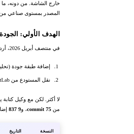
خارج الشاشة. من دونه، ما ك
المصدر بمستوى صناعي من د
الهدف الأولي: الجودة + الانتقال
في منتصف أبريل 2026، أردت أخيرًا أن أعتني بالأمر بجدية. هدفان بسيطان:
إضافة طبقة جودة (تحليل 
نقل المستودع من GitLab إلى GitHub
من
75 commit
، و
9 837
إضاف
النسخة
التاريخ