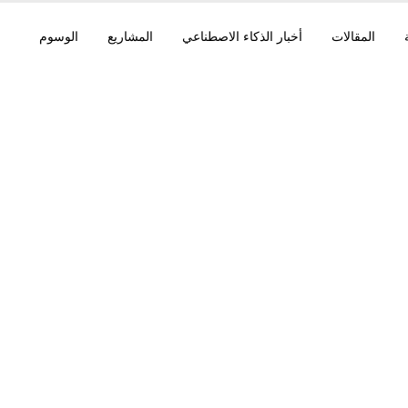
المقالات
أخبار الذكاء الاصطناعي
المشاريع
الوسوم
تحديث سكريبت Markdown
Translator (v1.9): الجدي
ا من دون مراجعة ثنائية 