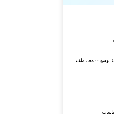
، ملف
--eco