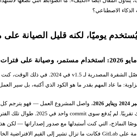
ث، يتناول المقال أيضًا «الكيف»: ما الضوابط التي نضعها لاست
ه الذكاء الاصطناعي؟
ستخدم يوميًا، لكنه قليل الصيانة على 
 الشفرة المصدرية لـ v1.5 في 2024
. في ذلك الوقت، كنت 
زاوية: ما عاد المهم بقدر ما هو الكود الذي أكتبه، بل سير العمل
و
يناير 2026
، واصل المشروع العمل — فهو يترجم كل م
— لكن الكود العام لم يتحرك تقريبًا. لم يُدف
ًا النماذج، التي كنت أستبدلها مع صدور إصداراتها — لكن هذ
تراضية الخاصة بـ v1.5.