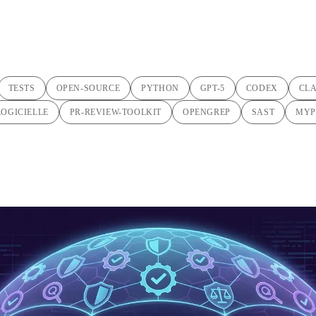
TESTS
OPEN-SOURCE
PYTHON
GPT-5
CODEX
CL
LOGICIELLE
PR-REVIEW-TOOLKIT
OPENGREP
SAST
MYP