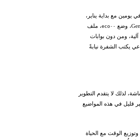
اية 2026، قمت بأول جهد حقيقي للتحديث: ثلاث إصدارات خلال شهرين (v1.6 وv1.7 في يومين مع بداية يناير،
، ملف
--eco
 CI، ومن دون اختبارات آلية، ومن دون بوابات
ي يكتب الشفرة نيابةً
شة، لذلك لا يتقدم التطوير
ير قليل في هذه المواضيع
وتوزيع الوقت مع الحياة