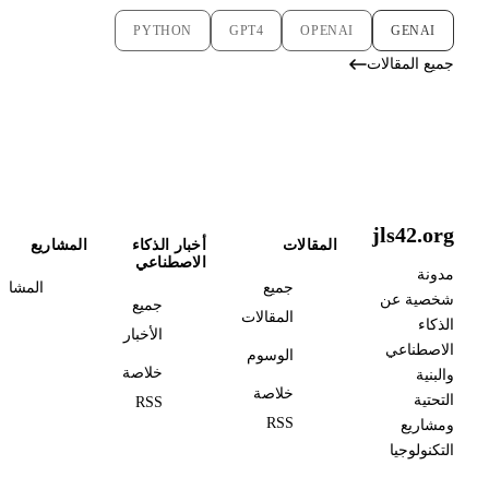
PYTHON
GPT4
OPENAI
GENAI
جميع المقالات
jls42.org
المقالات
أخبار الذكاء
المشاريع
الاصطناعي
مدونة
جميع
المشاري
شخصية عن
جميع
المقالات
الذكاء
الأخبار
الاصطناعي
الوسوم
خلاصة
والبنية
خلاصة
التحتية
RSS
RSS
ومشاريع
التكنولوجيا