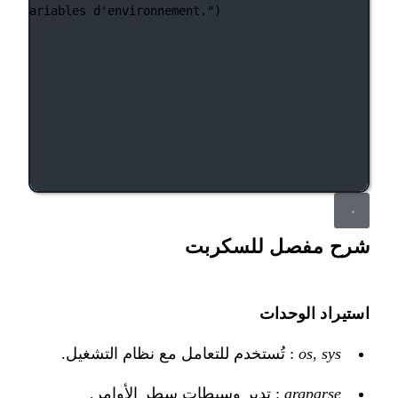
les variables d'environnement."
)
شرح مفصل للسكربت
استيراد الوحدات
sys
,
os
: تُستخدم للتعامل مع نظام التشغيل.
argparse
: تدير وسيطات سطر الأوامر.