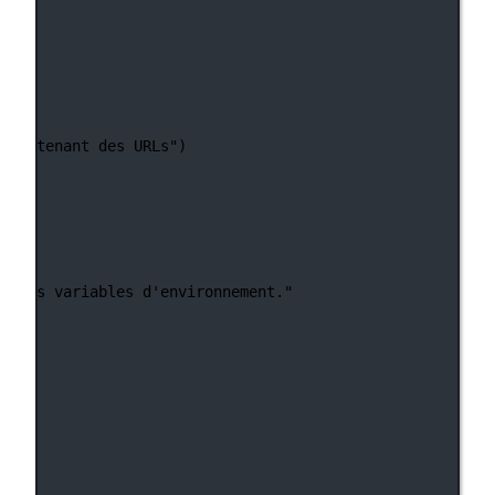
t contenant des URLs"
)
ns les variables d'environnement."