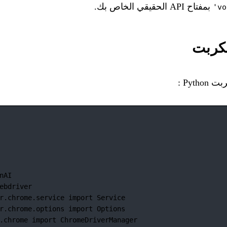
بمفتاح API الحقيقي الخاص بك.
سكربت
Pyt :
nAI
ebdriver
r.chrome.service 
import
 Service
r.chrome.options 
import
 Options
.chrome 
import
 ChromeDriverManager