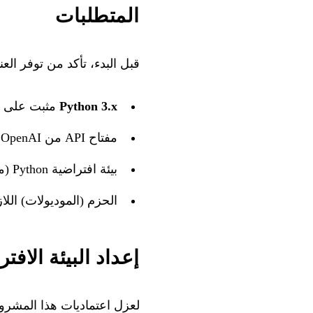
المتطلبات
قبل البدء، تأكد من توفر العنا
Python 3.x
مثبت على ج
مفتاح API من OpenAI. يمكنك الحصول عليه بالتسجيل على موقع OpenAI.
بيئة افتراضية Python (موصى بها لعزل الاعتمادات).
الحزم (الموديولات) اللازمة ف
إعداد البيئة الافت
لعزل اعتماديات هذا المشروع،