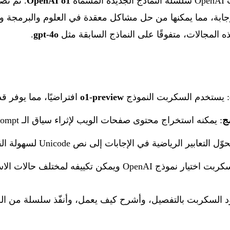
OpenAI o1
. تم تص
إجابة، مما يمكنها من حل مشاكل معقدة في العلوم والبرمجة و
لمجالات، متفوقًا على النماذج السابقة مثل
gpt-4o
.
: يستخدم السكربت النموذج
o1-preview
افتراضيًا، مما يوفر ق
ج
: يمكنه استخراج محتوى صفحات الويب لإثراء سياق الـ prompt.
حوّل التعابير الرياضية في الإجابات إلى نص Unicode لسهولة القراءة في الطرفية.
ر نموذج OpenAI ويمكن تكييفه لمختلف حالات الاستخدام.
ربت بالتفصيل، وأشرح كيف يعمل، وأنفّذ سلسلة من الـ prompts المعقدة