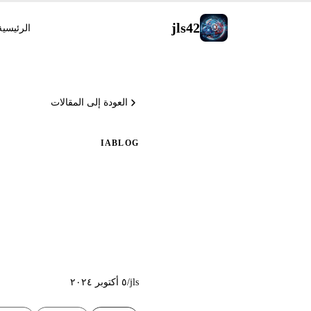
jls42
الرئيسية
العودة إلى المقالات
IA
BLOG
سكربت Python مع إدارة تعابير LaTeX
jls
/
٥ أكتوبر ٢٠٢٤