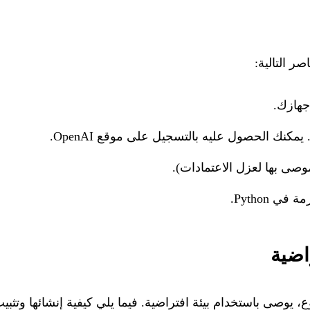
صر التالية:
هازك.
ي Python.
راضية
 يوصى باستخدام بيئة افتراضية. فيما يلي كيفية إنشائها وتثبيت