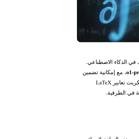
لإثراء مشاريعك في الذكاء الاصطناعي.
o1-p
، مع إمكانية تضمين
محتوى الويب في الـ prompts عبر وظيفة جلب محتوى الويب. بالإضافة إلى ذلك، يعالج السكربت تعابير LaTeX