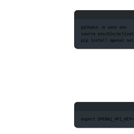
python3
-m
venv
env
source
env/bin/activat
pip
install
openai
sel
export
 OPENAI_API_KEY
=