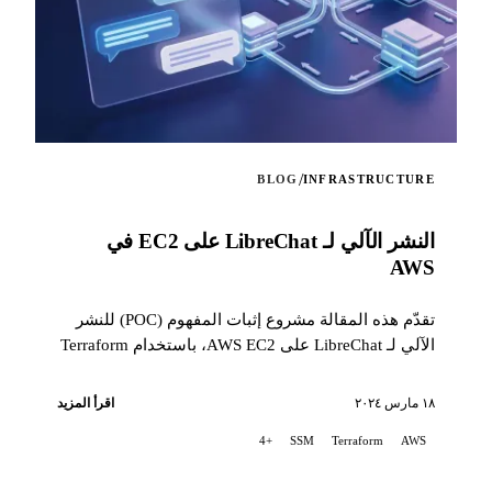
/
BLOG
INFRASTRUCTURE
النشر الآلي لـ LibreChat على EC2 في
AWS
تقدّم هذه المقالة مشروع إثبات المفهوم (POC) للنشر
الآلي لـ LibreChat على AWS EC2، باستخدام Terraform
لتنظيم البنية التحتية...
١٨ مارس ٢٠٢٤
اقرأ المزيد
+4
SSM
Terraform
AWS