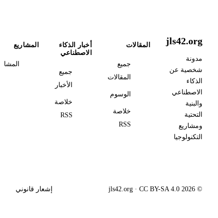
jls42.org
المقالات
أخبار الذكاء
المشاريع
الاصطناعي
مدونة
جميع
المشاري
شخصية عن
جميع
المقالات
الذكاء
الأخبار
الاصطناعي
الوسوم
خلاصة
والبنية
خلاصة
التحتية
RSS
RSS
ومشاريع
التكنولوجيا
© 2026 jls42.org · CC BY-SA 4.0
إشعار قانوني