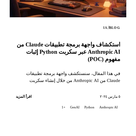
/
IA
BLOG
استكشاف واجهة برمجة تطبيقات Claude من
Anthropic AI عبر سكربت Python إثبات
مفهوم (POC)
في هذا المقال، سنستكشف واجهة برمجة تطبيقات
Claude من Anthropic AI من خلال إنشاء سكربت
Python إثبات مفهوم (POC). يبرز هذا السكربت القدرات
...
٥ مارس ٢٠٢٤
اقرأ المزيد
+1
GenAI
Python
Anthropic AI