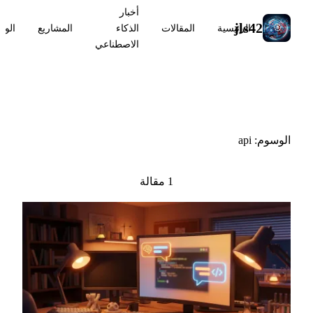
أخبار
jls42
الرئيسية
المقالات
الذكاء
المشاريع
الوس
الاصطناعي
#api
الوسوم: api
1 مقالة