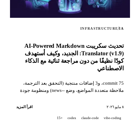
/
INFRASTRUCTURE
IA
تحديث سكريبت AI-Powered Markdown
Translator (v1.9): الجديد، وكيف أستهدف
كودًا نظيفًا من دون مراجعة ثنائية مع الذكاء
الاصطناعي
75 commit، و3 إضافات منتجية (التحقق بعد الترجمة،
ملاحظة متعددة المواضع، وضع --news) ومنظومة جودة
بمستوى صناعي (14 hook، و229 اختبارًا، ومراجعة PR
بمساعدة الذكاء الاصطناعي) لاستهداف كود نظيف
٨ مايو ٢٠٢٦
اقرأ المزيد
عندما يكون المشروع مطوّرًا بنسبة 100% مع شريك ذكاء
+15
codex
claude-code
vibe-coding
اصطناعي.