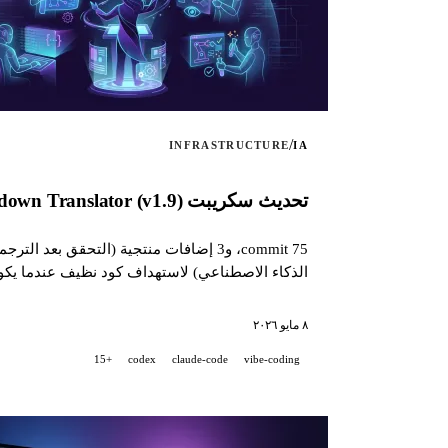
/
INFRASTRUCTURE
IA
تحديث سكريبت AI-Powered Markdown Translator (v1.9): الجديد، وكيف أستهدف كودًا نظيفًا من دون مراجعة ثنائية مع الذكاء الاصطناعي
الذكاء الاصطناعي) لاستهداف كود نظيف عندما يكون المشروع مطوّرًا 
٨ مايو ٢٠٢٦
+15
codex
claude-code
vibe-coding