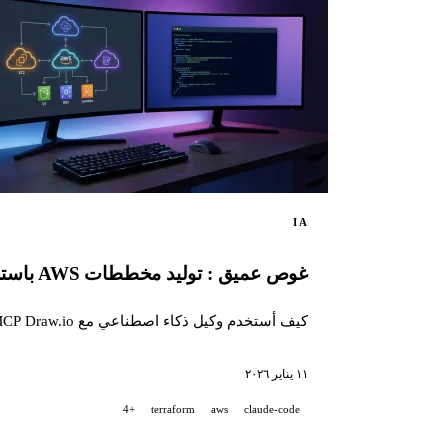
IA
غوص عميق : توليد مخططات AWS باستخدام وكيل ذكاء اصطناعي و Draw.io MCP
كيف أستخدم وكيل ذكاء اصطناعي مع MCP Draw.io لتوليد مخططات بنية AWS احترافية تلقائيًا، مباشرة داخل Draw.io.
١١ يناير ٢٠٢٦
+4
terraform
aws
claude-code