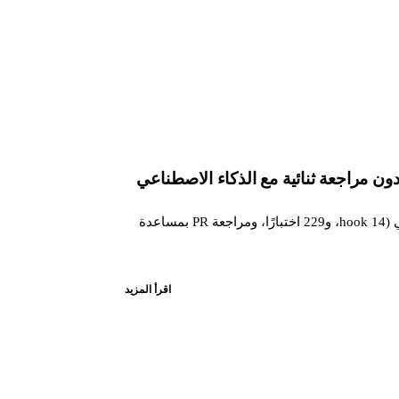
75 commit، و3 إضافات منتجية (التحقق بعد الترجمة، ملاحظة متعددة المواضع، وضع --news) ومنظومة جودة بمستوى صناعي (14 hook، و229 اختبارًا، ومراجعة PR بمساعدة
اقرأ المزيد