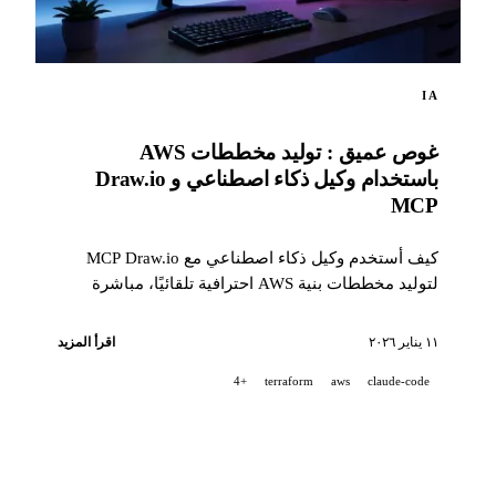
IA
غوص عميق : توليد مخططات AWS
باستخدام وكيل ذكاء اصطناعي و Draw.io
MCP
كيف أستخدم وكيل ذكاء اصطناعي مع MCP Draw.io
لتوليد مخططات بنية AWS احترافية تلقائيًا، مباشرة
داخل Draw.io.
١١ يناير ٢٠٢٦
اقرأ المزيد
+4
terraform
aws
claude-code