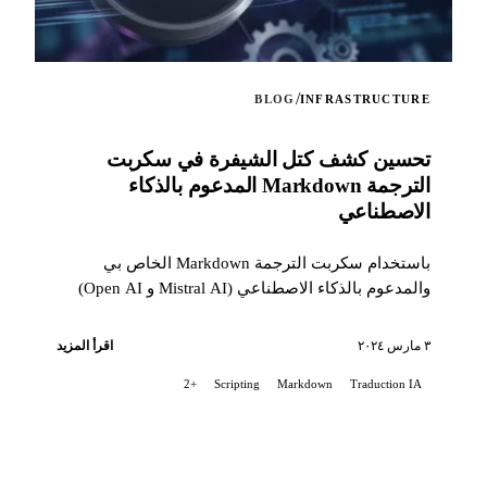
/
BLOG
INFRASTRUCTURE
تحسين كشف كتل الشيفرة في سكربت
الترجمة Markdown المدعوم بالذكاء
الاصطناعي
باستخدام سكربت الترجمة Markdown الخاص بي
والمدعوم بالذكاء الاصطناعي (Mistral AI و Open AI)
لملف README لمشروعي Stable Diffusion على
GitLab، واجهت مشكلة تتطلب تحسينا دقيقا في معالجة
٣ مارس ٢٠٢٤
اقرأ المزيد
كتل الشيفرة...
+2
Scripting
Markdown
Traduction IA