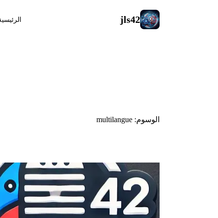
jls42
الرئيسية
#multilangue
الوسوم: multilangue