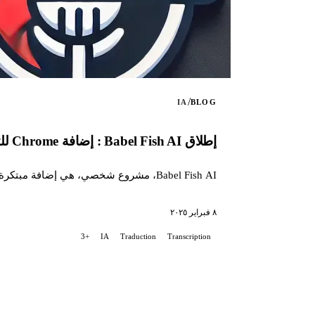
/
IA
BLOG
إطلاق Babel Fish AI : إضافة Chrome للتفريغ الصوتي والترجمة
Babel Fish AI، مشروع شخصي، هي إضافة مبتكرة لمتصفح Chrome تحول الصوت إلى نص بدقة استثنائية، مع خيار للترجمة التلقائية...
٨ فبراير ٢٠٢٥
+3
IA
Traduction
Transcription