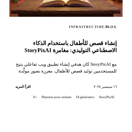
/
INFRASTRUCTURE
BLOG
إنشاء قصص للأطفال باستخدام الذكاء
الاصطناعي التوليدي: مغامرة StoryPixAI
مع StoryPixAI كان هدفي إنشاء تطبيق ويب تفاعلي يتيح
للمستخدمين توليد قصص للأطفال، معززة بصور مولَّدة
بواسطة نماذج الذكاء الاصطناعي...
١٦ سبتمبر ٢٠٢٤
اقرأ المزيد
+6
Histoires pour enfants
IA générative
StoryPixAI