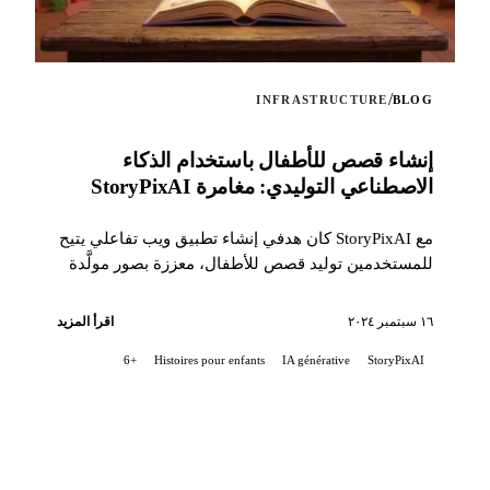
/
INFRASTRUCTURE
BLOG
إنشاء قصص للأطفال باستخدام الذكاء
الاصطناعي التوليدي: مغامرة StoryPixAI
مع StoryPixAI كان هدفي إنشاء تطبيق ويب تفاعلي يتيح
للمستخدمين توليد قصص للأطفال، معززة بصور مولَّدة
بواسطة نماذج الذكاء الاصطناعي...
١٦ سبتمبر ٢٠٢٤
اقرأ المزيد
+6
Histoires pour enfants
IA générative
StoryPixAI