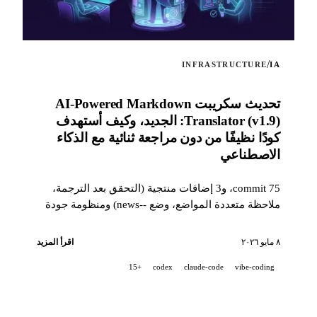
/
INFRASTRUCTURE
IA
تحديث سكريبت AI-Powered Markdown
Translator (v1.9): الجديد، وكيف أستهدف
كودًا نظيفًا من دون مراجعة ثنائية مع الذكاء
الاصطناعي
75 commit، و3 إضافات منتجية (التحقق بعد الترجمة،
ملاحظة متعددة المواضع، وضع --news) ومنظومة جودة
بمستوى صناعي (14 hook، و229 اختبارًا، ومراجعة PR
بمساعدة الذكاء الاصطناعي) لاستهداف كود نظيف
٨ مايو ٢٠٢٦
اقرأ المزيد
عندما يكون المشروع مطوّرًا بنسبة 100% مع شريك ذكاء
+15
codex
claude-code
vibe-coding
اصطناعي.