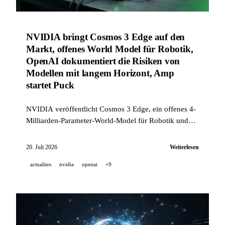
NVIDIA bringt Cosmos 3 Edge auf den
Markt, offenes World Model für Robotik,
OpenAI dokumentiert die Risiken von
Modellen mit langem Horizont, Amp
startet Puck
NVIDIA veröffentlicht Cosmos 3 Edge, ein offenes 4-
Milliarden-Parameter-World-Model für Robotik und
autonome Fahrzeuge. OpenAI dokumentiert
Sicherheitsrisiken von Modellen mit langem Horizont,
20. Juli 2026
Weiterlesen
und Amp startet Puck, seinen Meta-Agenten zur
actualites
nvidia
openai
+9
Verwaltung von Subagenten.