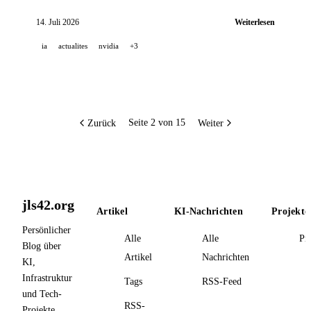
Frontier-Modellen, NVIDIA beziffert die Leistungs-
pro-Watt-Gewinne von Blackwell und stellt RL
14. Juli 2026
Weiterlesen
Autoresearch vor, GPT-5.6 ist allgemein verfügbar auf
ia
actualites
nvidia
+3
Amazon Bedrock.
Zurück
Weiter
Seite 2 von 15
jls42.org
Artikel
KI-Nachrichten
Projekte
Persönlicher
Alle
Alle
Pr
Blog über
Artikel
Nachrichten
KI,
Infrastruktur
Tags
RSS-Feed
und Tech-
RSS-
Projekte