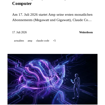
Computer
Am 17. Juli 2026 startet Amp seine ersten monatlichen
Abonnements (Megawatt und Gigawatt), Claude Code
CLI fügt Anti-Überlastungs-Grenzen für WebSearch
und Sub-Agenten hinzu, und Perplexity startet Projects
17. Juli 2026
Weiterlesen
in Computer, unter 25 Ankündigungen zu autonomen
actualites
amp
claude-code
+5
Agenten, Mediengenerierung und offenen Modellen.