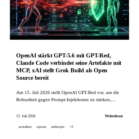
OpenAI stärkt GPT-5.6 mit GPT-Red,
Claude Code verbindet seine Artefakte mit
MCP, xAI stellt Grok Build als Open
Source bereit
Am 15. Juli 2026 stellt OpenAI GPT-Red vor, um die
Robustheit gegen Prompt-Injektionen zu stärken,
Claude Code fügt mit MCP verbundene Artefakte
hinzu, und xAI veröffentlicht den Quellcode von Grok
15. Juli 2026
Weiterlesen
Build, unter 26 KI-Ankündigungen des Tages.
actualites
openai
anthropic
+5