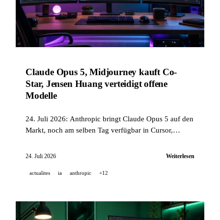
Claude Opus 5, Midjourney kauft Co-
Star, Jensen Huang verteidigt offene
Modelle
24. Juli 2026: Anthropic bringt Claude Opus 5 auf den
Markt, noch am selben Tag verfügbar in Cursor,
Devin, v0 und GitHub Copilot; Midjourney übernimmt
Co-Star als erste Akquisition; Jensen Huang (NVIDIA)
24. Juli 2026
Weiterlesen
veröffentlicht einen offenen Brief zu offenen
actualites
ia
anthropic
+12
Modellen; xAI orchestriert Hunderte von Agenten
parallel in Grok Build.