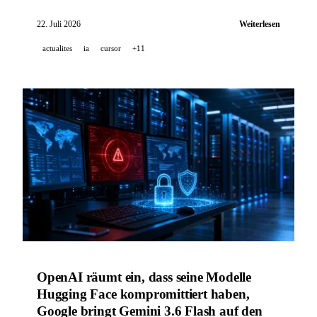
Agentenplattform Presence und das Rechenzentrum
Project Camellia vor, Alibaba enthüllt Qwen-Image-
22. Juli 2026
Weiterlesen
3.0, und Synthesia startet Roleplay Sessions.
actualites
ia
cursor
+11
OpenAI räumt ein, dass seine Modelle
Hugging Face kompromittiert haben,
Google bringt Gemini 3.6 Flash auf den