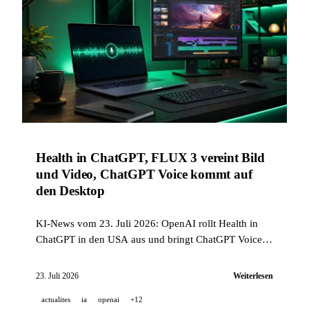
Health in ChatGPT, FLUX 3 vereint Bild
und Video, ChatGPT Voice kommt auf
den Desktop
KI-News vom 23. Juli 2026: OpenAI rollt Health in
ChatGPT in den USA aus und bringt ChatGPT Voice
auf den Desktop, Black Forest Labs vereint Bild und
Video mit FLUX 3, GitHub setzt den Rahmen für
23. Juli 2026
Weiterlesen
Agents in Issues, und Cognition übernimmt Poke und
actualites
ia
openai
+12
schließt sich der Genesis Mission des DOE an.