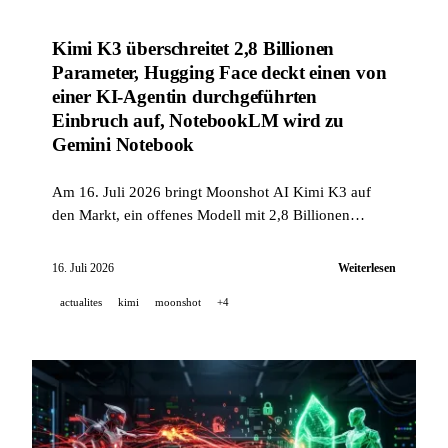
Kimi K3 überschreitet 2,8 Billionen
Parameter, Hugging Face deckt einen von
einer KI-Agentin durchgeführten
Einbruch auf, NotebookLM wird zu
Gemini Notebook
Am 16. Juli 2026 bringt Moonshot AI Kimi K3 auf
den Markt, ein offenes Modell mit 2,8 Billionen
Parametern; Hugging Face legt einen von einem
autonomen KI-Agenten end-to-end gesteuerten
16. Juli 2026
Weiterlesen
Einbruch offen; und Google benennt NotebookLM in
actualites
kimi
moonshot
+4
Gemini Notebook um — unter 30 KI-Ankündigungen.