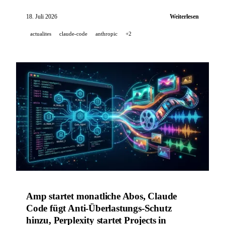
Standard, Claude Code CLI v2.1.214, Cognition startet
das FrontierCode-Leaderboard, Copilot code review
18. Juli 2026
Weiterlesen
wird personalisiert, und HeyGen ergänzt AI Clipping
actualites
claude-code
anthropic
+2
zu seiner API.
Amp startet monatliche Abos, Claude
Code fügt Anti-Überlastungs-Schutz
hinzu, Perplexity startet Projects in