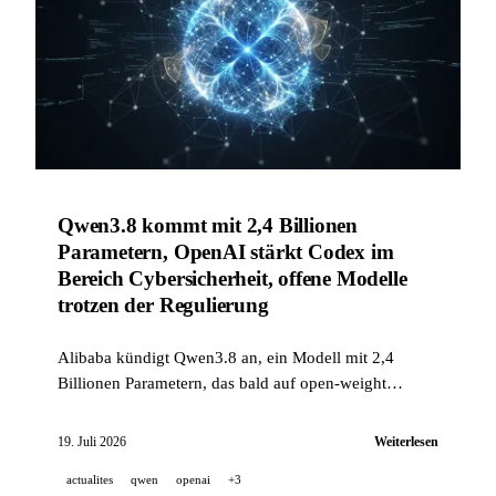
Qwen3.8 kommt mit 2,4 Billionen
Parametern, OpenAI stärkt Codex im
Bereich Cybersicherheit, offene Modelle
trotzen der Regulierung
Alibaba kündigt Qwen3.8 an, ein Modell mit 2,4
Billionen Parametern, das bald auf open-weight
umgestellt werden soll. OpenAI startet seinerseits
Codex Security, getragen von einem
19. Juli 2026
Weiterlesen
Cybersicherheitsrekord, und die Führungskräfte von
actualites
qwen
openai
+3
Hugging Face und Together AI verteidigen offene