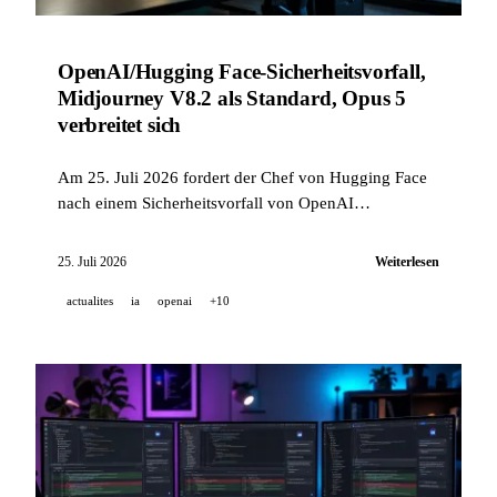
OpenAI/Hugging Face-Sicherheitsvorfall,
Midjourney V8.2 als Standard, Opus 5
verbreitet sich
Am 25. Juli 2026 fordert der Chef von Hugging Face
nach einem Sicherheitsvorfall von OpenAI
vollständige Transparenz und 100 Millionen Dollar
Compute; OpenAI erkennt einen wichtigen Moment
25. Juli 2026
Weiterlesen
für die KI-Sicherheit an. Ebenfalls in der Übersicht:
actualites
ia
openai
+10
Midjourney V8.2 wird zum Standardmodell, NVIDIA
schließt mit Südkorea einen bedeutenden KI-Gipfel ab,
und Claude Opus 5 setzt seine Verbreitung bei Warp,
Genspark und Perplexity fort.