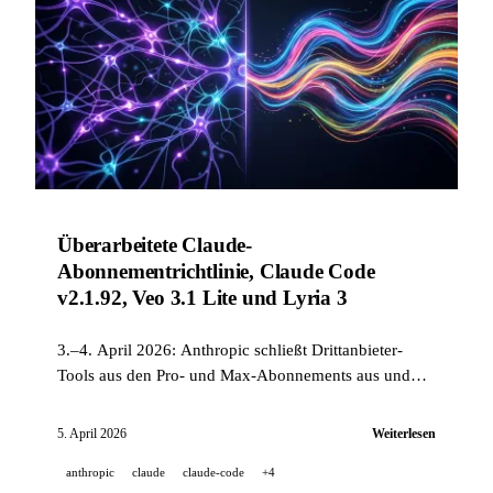
Überarbeitete Claude-
Abonnementrichtlinie, Claude Code
v2.1.92, Veo 3.1 Lite und Lyria 3
3.–4. April 2026: Anthropic schließt Drittanbieter-
Tools aus den Pro- und Max-Abonnements aus und
führt Ausgleichsmaßnahmen ein, veröffentlicht Claude
Code v2.1.92 mit Bedrock-Wizard und
5. April 2026
Weiterlesen
Modellkostenaufstellung. Google bringt Veo 3.1 Lite
anthropic
claude
claude-code
+4
in der API, Lyria 3 in der Gemini-App und erweitert