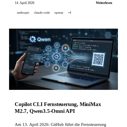
dem Lesen industrieller Instrumente, Z.ai öffnet GLM-
14. April 2026
Weiterlesen
5.1 unter MIT-Lizenz, und GitHub Copilot erhält drei
anthropic
claude-code
openai
+4
neue Funktionen.
Copilot CLI Fernsteuerung, MiniMax
M2.7, Qwen3.5-Omni API
Am 13. April 2026: GitHub führt die Fernsteuerung