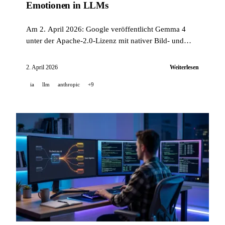
Emotionen in LLMs
Am 2. April 2026: Google veröffentlicht Gemma 4
unter der Apache-2.0-Lizenz mit nativer Bild- und
Audioverarbeitung, Qwen3.6-Plus erreicht mit 1M
Kontextfenster Platz 1 im Terminal-Bench, und
2. April 2026
Weiterlesen
Anthropic veröffentlicht Grundlagenforschung zu
ia
llm
anthropic
+9
funktionalen Emotionen in großen Sprachmodellen.