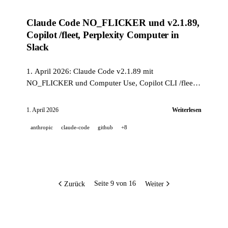
Claude Code NO_FLICKER und v2.1.89,
Copilot /fleet, Perplexity Computer in
Slack
1. April 2026: Claude Code v2.1.89 mit
NO_FLICKER und Computer Use, Copilot CLI /fleet
für parallele Agenten, Perplexity Computer in Slack,
Codex CLI 0.118.0, GLM-5V-Turbo von Z.ai,
1. April 2026
Weiterlesen
GrandCode schlägt Codeforces, Runway Builders und
anthropic
claude-code
github
+8
zwei Aprilscherze.
Zurück
Weiter
Seite 9 von 16