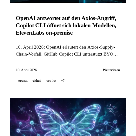
OpenAI antwortet auf den Axios-Angriff,
Copilot CLI öffnet sich lokalen Modellen,
ElevenLabs on-premise
10. April 2026: OpenAI erläutert den Axios-Supply-
Chain-Vorfall, GitHub Copilot CLI unterstützt BYOK
und lokale Offline-Modelle, ElevenLabs rollt seine
Sprach-KI on-premise und on-device aus.
10. April 2026
Weiterlesen
openai
github
copilot
+7