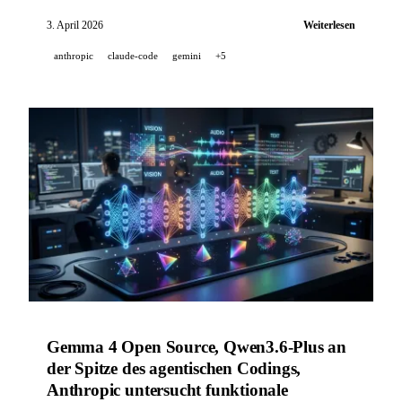
Copilot mit signierten Commits und
3. April 2026
Weiterlesen
organisationsweitem Firewall‑Management, Gemini
anthropic
claude-code
gemini
+5
CLI erscheint in Version 0.36.0 mit nativer
Sandboxing‑Unterstützung.
Gemma 4 Open Source, Qwen3.6-Plus an
der Spitze des agentischen Codings,
Anthropic untersucht funktionale