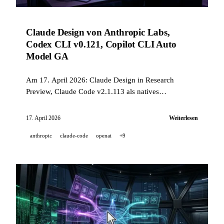
Claude Design von Anthropic Labs,
Codex CLI v0.121, Copilot CLI Auto
Model GA
Am 17. April 2026: Claude Design in Research
Preview, Claude Code v2.1.113 als natives
Binärformat, Codex CLI v0.121 mit Plugin-Marktplatz,
Copilot CLI Auto Model GA, NotebookLM Free in der
17. April 2026
Weiterlesen
Gemini App, NVIDIA NemoClaw und Runway
anthropic
claude-code
openai
+9
Seedance 2.0 iOS.