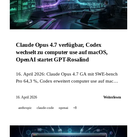
Claude Opus 4.7 verfügbar, Codex
wechselt zu computer use auf macOS,
OpenAI startet GPT-Rosalind
16. April 2026: Claude Opus 4.7 GA mit SWE-bench
Pro 64,3 %, Codex erweitert computer use auf macOS,
GPT-Rosalind für die Lebenswissenschaften, Gemini
integriert Nano Banana 2 in Google Photos, Perplexity
16. April 2026
Weiterlesen
Personal Computer und der Befehl gh skill.
anthropic
claude-code
openai
+8