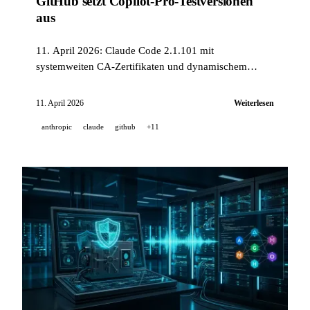
GitHub setzt Copilot-Pro-Testversionen
aus
11. April 2026: Claude Code 2.1.101 mit
systemweiten CA-Zertifikaten und dynamischem
/loop, MiniMax startet Music 2.6 und MMX-CLI,
GitHub setzt Copilot-Pro-Testversionen wegen
11. April 2026
Weiterlesen
Missbrauchs aus, Qwen Code v0.14 fügt Channels und
anthropic
claude
github
+11
Cron Jobs hinzu.