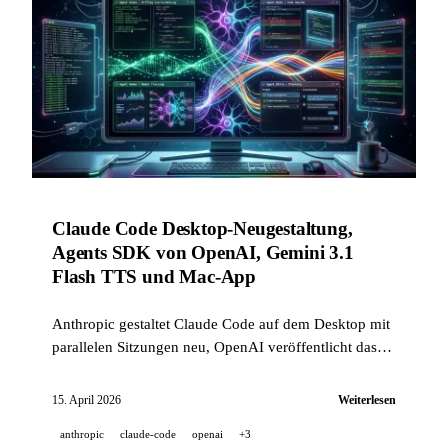
Claude Code Desktop-Neugestaltung,
Agents SDK von OpenAI, Gemini 3.1
Flash TTS und Mac-App
Anthropic gestaltet Claude Code auf dem Desktop mit
parallelen Sitzungen neu, OpenAI veröffentlicht das
Agents SDK v0.14.0 mit nativer Sandbox, Google
bringt Gemini 3.1 Flash TTS und seine macOS-
15. April 2026
Weiterlesen
Anwendung am 15. April 2026 heraus.
anthropic
claude-code
openai
+3