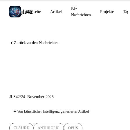
KI-
jls42
Startseite
Artikel
Projekte
Tag
Nachrichten
Zurück zu den Nachrichten
Claude Opus 4.5: Das
fortschrittlichste KI-Modell
der Welt
JLS42
/
24. November 2025
Von künstlicher Intelligenz generierter Artikel
CLAUDE
ANTHROPIC
OPUS