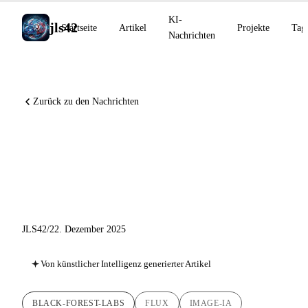
KI-
jls42
Startseite
Artikel
Projekte
Tag
Nachrichten
Zurück zu den Nachrichten
FLUX.2 [max]: Black Forest
Labs veröffentlicht sein
leistungsstärkstes Modell
JLS42
/
22. Dezember 2025
Von künstlicher Intelligenz generierter Artikel
BLACK-FOREST-LABS
FLUX
IMAGE-IA