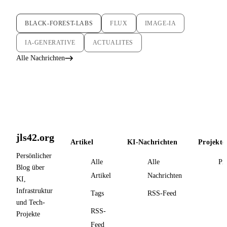
BLACK-FOREST-LABS
FLUX
IMAGE-IA
IA-GENERATIVE
ACTUALITES
Alle Nachrichten
jls42.org
Artikel
KI-Nachrichten
Projekte
Persönlicher
Alle
Alle
Pr
Blog über
Artikel
Nachrichten
KI,
Infrastruktur
Tags
RSS-Feed
und Tech-
RSS-
Projekte
Feed