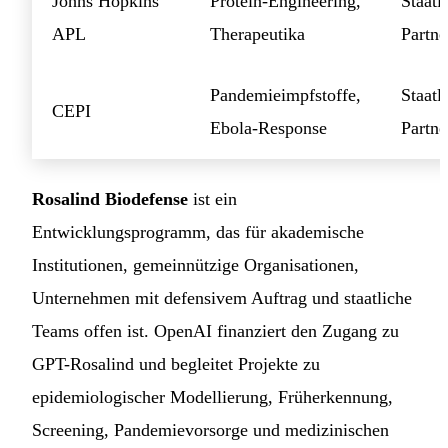
Johns Hopkins
Protein-Engineering,
Staatl
APL
Therapeutika
Partne
Pandemieimpfstoffe,
Staatl
CEPI
Ebola-Response
Partne
Rosalind Biodefense
ist ein
Entwicklungsprogramm, das für akademische
Institutionen, gemeinnützige Organisationen,
Unternehmen mit defensivem Auftrag und staatliche
Teams offen ist. OpenAI finanziert den Zugang zu
GPT-Rosalind und begleitet Projekte zu
epidemiologischer Modellierung, Früherkennung,
Screening, Pandemievorsorge und medizinischen