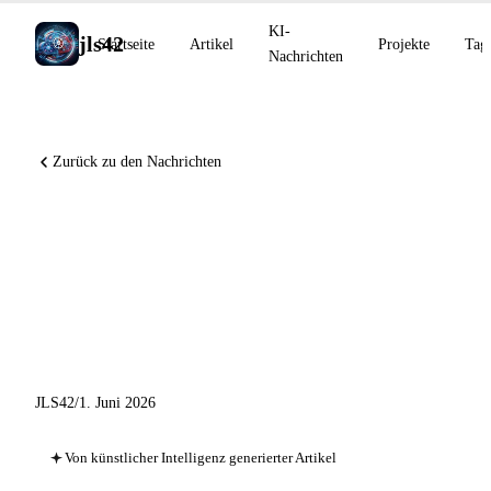
KI-
jls42
Startseite
Artikel
Projekte
Tag
Nachrichten
Zurück zu den Nachrichten
Anthropic reicht seinen IPO-
Antrag ein, NVIDIA startet
Cosmos 3, MiniMax M3 und
Qwen3.7-Plus
JLS42
/
1. Juni 2026
Von künstlicher Intelligenz generierter Artikel