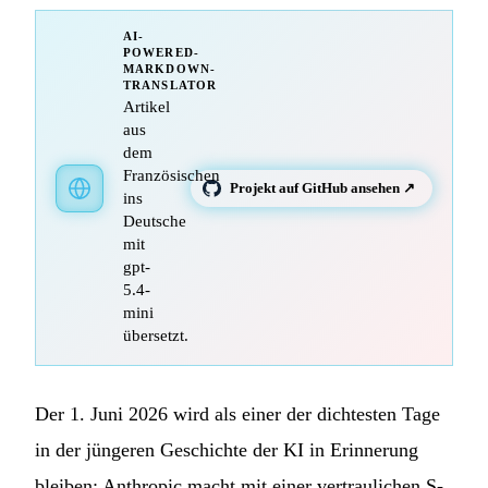
AI-
POWERED-
MARKDOWN-
TRANSLATOR
Artikel
aus
dem
Französischen
Projekt auf GitHub ansehen ↗
ins
Deutsche
mit
gpt-
5.4-
mini
übersetzt.
Der 1. Juni 2026 wird als einer der dichtesten Tage
in der jüngeren Geschichte der KI in Erinnerung
bleiben: Anthropic macht mit einer vertraulichen S-