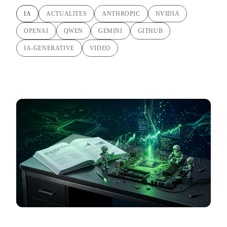
IA
ACTUALITES
ANTHROPIC
NVIDIA
OPENAI
QWEN
GEMINI
GITHUB
IA-GENERATIVE
VIDEO