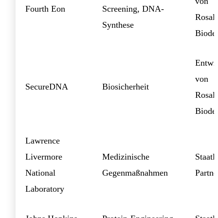
von
Fourth Eon
Screening, DNA-
Rosal
Synthese
Biode
Entwi
von
SecureDNA
Biosicherheit
Rosal
Biode
Lawrence
Livermore
Medizinische
Staatl
National
Gegenmaßnahmen
Partne
Laboratory