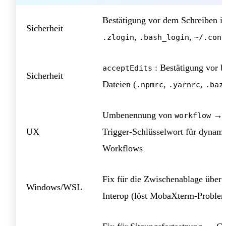
Bestätigung vor dem Schreiben i
Sicherheit
,
,
.zlogin
.bash_login
~/.conf
: Bestätigung vor b
acceptEdits
Sicherheit
Dateien (
,
,
.npmrc
.yarnrc
.baz
Umbenennung von
→
workflow
UX
Trigger-Schlüsselwort für dynam
Workflows
Fix für die Zwischenablage über
Windows/WSL
Interop (löst MobaXterm-Proble