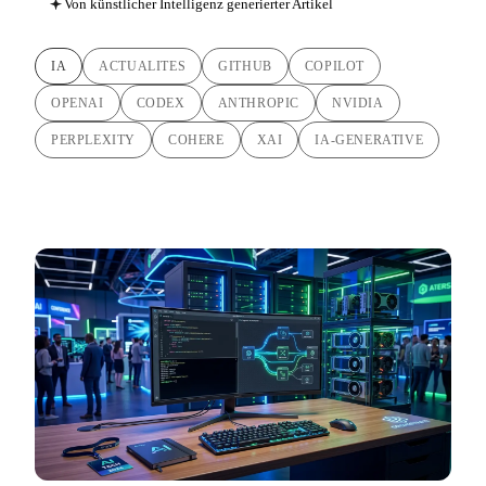
Von künstlicher Intelligenz generierter Artikel
IA
ACTUALITES
GITHUB
COPILOT
OPENAI
CODEX
ANTHROPIC
NVIDIA
PERPLEXITY
COHERE
XAI
IA-GENERATIVE