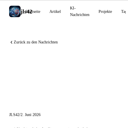
KI-
jls42
Startseite
Artikel
Projekte
Tag
Nachrichten
Zurück zu den Nachrichten
Microsoft Build 2026 befeuert
GitHub Copilot und NVIDIA,
OpenAI Codex für alle Rollen,
Anthropic startet Claude
Security
JLS42
/
2. Juni 2026