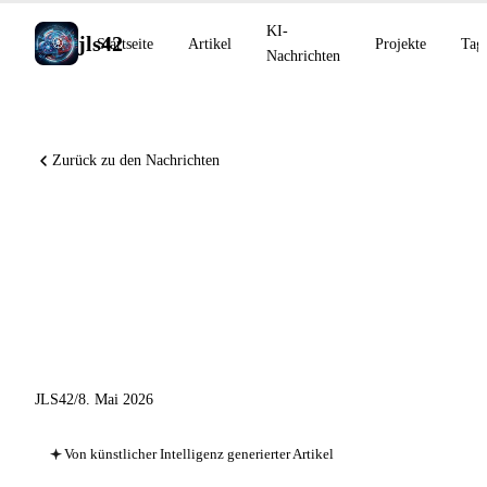
KI-
jls42
Startseite
Artikel
Projekte
Tag
Nachrichten
Zurück zu den Nachrichten
Warum Claude beibringen,
weshalb – DeepMind AI Co-
Mathematiker 48 %
FrontierMath, GPT-5.5-Cyber
JLS42
/
8. Mai 2026
Von künstlicher Intelligenz generierter Artikel