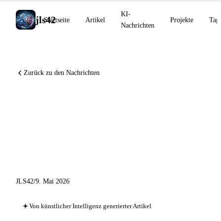
KI-
jls42
Startseite
Artikel
Projekte
Tag
Nachrichten
Zurück zu den Nachrichten
GitHub Copilot CLI-Plugins
enterprise, VS Code BYOK +
/chronicle, Claude Code 60+
Fixes
JLS42
/
9. Mai 2026
Von künstlicher Intelligenz generierter Artikel