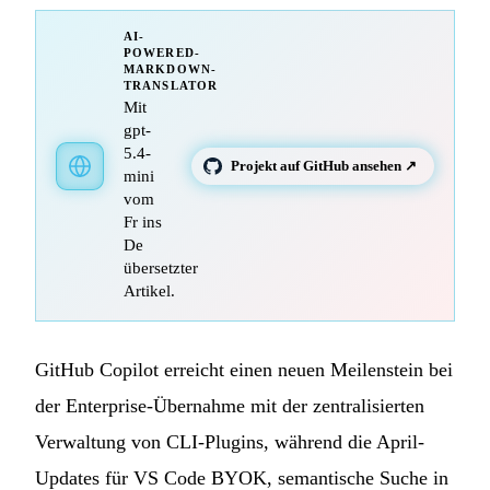
AI-
POWERED-
MARKDOWN-
TRANSLATOR
Mit
gpt-
5.4-
Projekt auf GitHub ansehen ↗
mini
vom
Fr ins
De
übersetzter
Artikel.
GitHub Copilot erreicht einen neuen Meilenstein bei
der Enterprise-Übernahme mit der zentralisierten
Verwaltung von CLI-Plugins, während die April-
Updates für VS Code BYOK, semantische Suche in