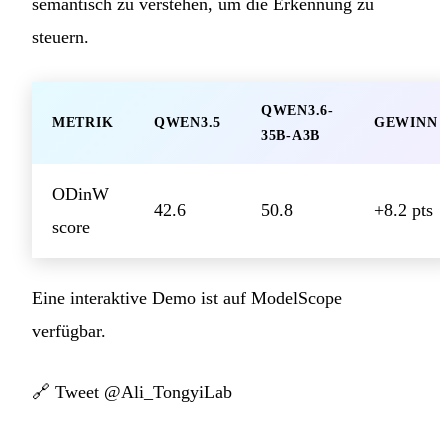
semantisch zu verstehen, um die Erkennung zu
steuern.
QWEN3.6-
METRIK
QWEN3.5
GEWINN
35B-A3B
ODinW
42.6
50.8
+8.2 pts
score
Eine interaktive Demo ist auf ModelScope
verfügbar.
🔗
Tweet @Ali_TongyiLab