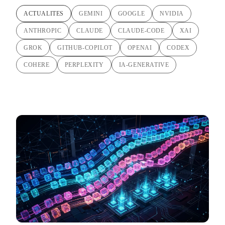
ACTUALITES
GEMINI
GOOGLE
NVIDIA
ANTHROPIC
CLAUDE
CLAUDE-CODE
XAI
GROK
GITHUB-COPILOT
OPENAI
CODEX
COHERE
PERPLEXITY
IA-GENERATIVE