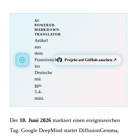
AI-
POWERED-
MARKDOWN-
TRANSLATOR
Artikel
aus
dem
Französischen
Projekt auf GitHub ansehen ↗
ins
Deutsche
mit
gpt-
5.4-
mini.
Der
10. Juni 2026
markiert einen ereignisreichen
Tag: Google DeepMind startet DiffusionGemma,