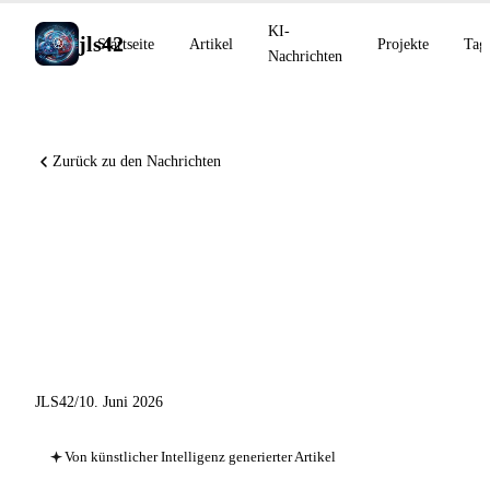
KI-
jls42
Startseite
Artikel
Projekte
Tag
Nachrichten
Zurück zu den Nachrichten
DiffusionGemma 4x schneller,
dynamische Claude-Code-
Workflows in GA, Grok Voice
#1 EVA-Bench
JLS42
/
10. Juni 2026
Von künstlicher Intelligenz generierter Artikel