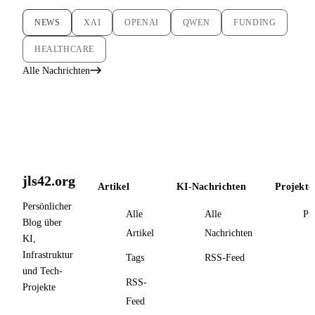
NEWS
XAI
OPENAI
QWEN
FUNDING
HEALTHCARE
Alle Nachrichten
jls42.org
Artikel
KI-Nachrichten
Projekte
Persönlicher
Alle
Alle
Pr
Blog über
Artikel
Nachrichten
KI,
Infrastruktur
Tags
RSS-Feed
und Tech-
RSS-
Projekte
Feed