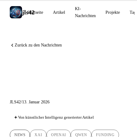
KI-
jls42
Startseite
Artikel
Projekte
Tag
Nachrichten
Zurück zu den Nachrichten
KI-News 13. Januar 2026:
xAI sammelt 20 Mrd. $ ein,
OpenAI übernimmt Torch
JLS42
/
13. Januar 2026
Von künstlicher Intelligenz generierter Artikel
NEWS
XAI
OPENAI
QWEN
FUNDING