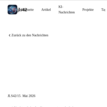
KI-
jls42
Startseite
Artikel
Projekte
Tag
Nachrichten
Zurück zu den Nachrichten
Runway Agent, Grok Build
CLI, ChatGPT Personal
Finance, Copilot App Desktop
und KI-
Wettbewerbsszenarien 2028
JLS42
/
15. Mai 2026