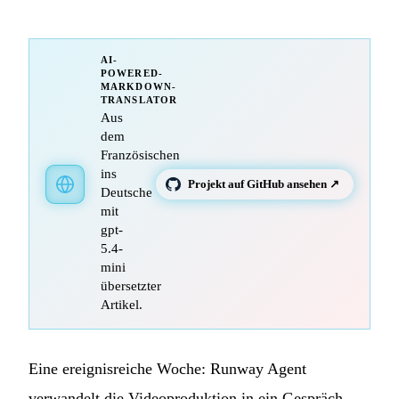
AI-
POWERED-
MARKDOWN-
TRANSLATOR
Aus
dem
Französischen
ins
Projekt auf GitHub ansehen ↗
Deutsche
mit
gpt-
5.4-
mini
übersetzter
Artikel.
Eine ereignisreiche Woche: Runway Agent
verwandelt die Videoproduktion in ein Gespräch,