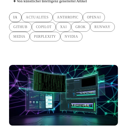
Von künstlicher Intelligenz generierter Artikel
IA
ACTUALITES
ANTHROPIC
OPENAI
GITHUB
COPILOT
XAI
GROK
RUNWAY
MEDIA
PERPLEXITY
NVIDIA