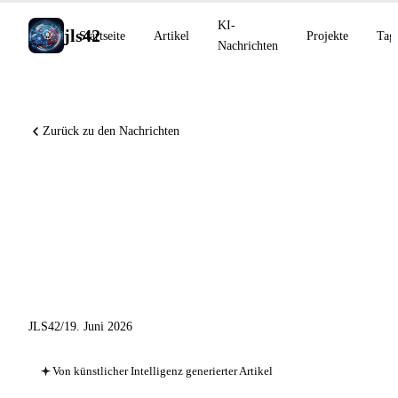
KI-
jls42
Startseite
Artikel
Projekte
Tag
Nachrichten
Zurück zu den Nachrichten
Claude Code Artifacts in Beta,
Noam Shazeer wechselt zu
OpenAI, Codex Record &
Replay
JLS42
/
19. Juni 2026
Von künstlicher Intelligenz generierter Artikel