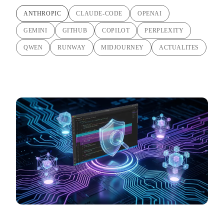
ANTHROPIC
CLAUDE-CODE
OPENAI
GEMINI
GITHUB
COPILOT
PERPLEXITY
QWEN
RUNWAY
MIDJOURNEY
ACTUALITES