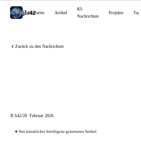
KI-
jls42
Startseite
Artikel
Projekte
Tag
Nachrichten
Zurück zu den Nachrichten
Claude Code Security erkennt
500+ Schwachstellen, Runway
integriert Kling 3.0 und Sora
2 Pro
JLS42
/
20. Februar 2026
Von künstlicher Intelligenz generierter Artikel